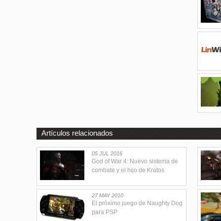
Artículos relacionados
05 JUL 2016
God of War 4: Nuevo sistema de
combate y el hijo de Kratos
27 MAY 2010
El próximo juego de Naughty Dog
para PSP