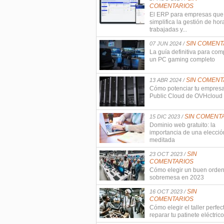
COMENTARIOS
El ERP para empresas que
simplifica la gestión de hor
trabajadas y...
SIN COMENT
07 JUN 2024 /
La guía definitiva para com
un PC gaming completo
SIN COMENT
13 ABR 2024 /
Cómo potenciar tu empres
Public Cloud de OVHcloud
SIN COMENT
15 DIC 2023 /
Dominio web gratuito: la
importancia de una elecció
meditada
SIN
23 OCT 2023 /
COMENTARIOS
Cómo elegir un buen orde
sobremesa en 2023
SIN
16 OCT 2023 /
COMENTARIOS
Cómo elegir el taller perfec
reparar tu patinete eléctrico