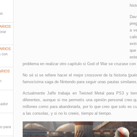
hist
as
Dav
preg
ARIOS
a ve
prar
cal
ext
ARIOS
que
a con
est
problema en realizar otro capítulo si God of War se cruzase con
ARIOS
No sé si se refiere hacer el mejor crossover de la historia (p
n
famosísima saga de Nintendo para seguir unas pautas similares,
Actualmente Jaffe trabaja en Twisted Metal para PS3 y tie
diferentes, aunque si me permetís una opinión personal creo
nador
millones como para abandonarla, por lo que creo que solo es c
a las consolas, y si no lo creeis, tiempo al tiempo.
to para