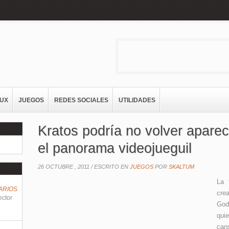
NUX
JUEGOS
REDES SOCIALES
UTILIDADES
Kratos podría no volver aparec
el panorama videojueguil
26 OCTUBRE , 2011 /
ESCRITO EN
JUEGOS
POR
SKALTUM
La 
ARIOS
cre
ector
God
qui
can