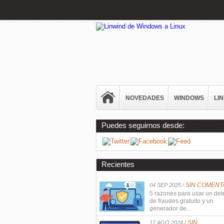
NOVEDADES
WINDOWS
LI
Puedes seguirnos desde:
Recientes
SIN COMENT
04 SEP 2025 /
5 razones para usar un det
de fraudes gratuito y un
generador de...
SIN
17 AGO 2024 /