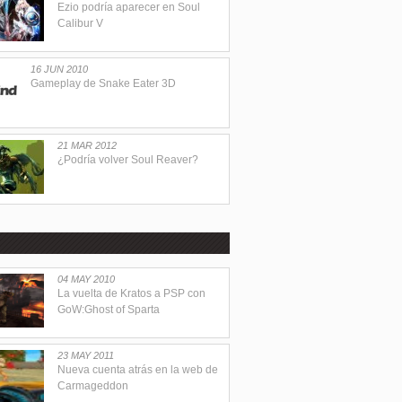
Ezio podría aparecer en Soul
Calibur V
16 JUN 2010
Gameplay de Snake Eater 3D
21 MAR 2012
¿Podría volver Soul Reaver?
04 MAY 2010
La vuelta de Kratos a PSP con
GoW:Ghost of Sparta
23 MAY 2011
Nueva cuenta atrás en la web de
Carmageddon