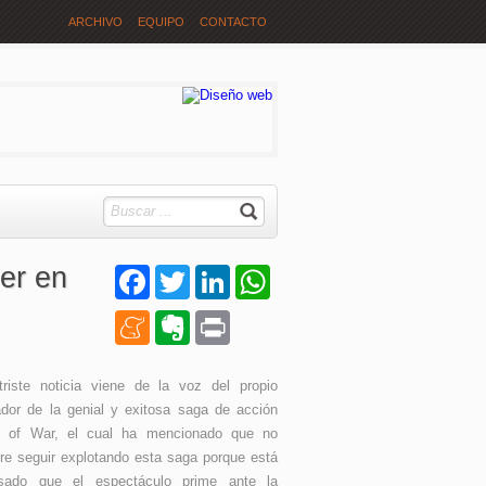
ARCHIVO
EQUIPO
CONTACTO
er en
Facebook
Twitter
LinkedIn
WhatsApp
Meneame
Evernote
Print
triste noticia viene de la voz del propio
ador de la genial y exitosa saga de acción
 of War, el cual ha mencionado que no
ere seguir explotando esta saga porque está
sado que el espectáculo prime ante la