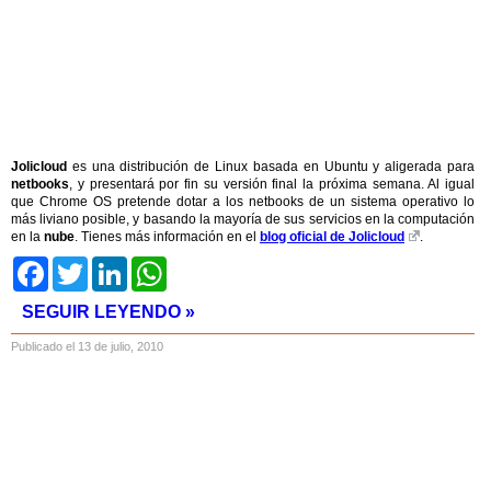
Jolicloud
es una distribución de Linux basada en Ubuntu y aligerada para
netbooks
, y presentará por fin su versión final la próxima semana. Al igual
que Chrome OS pretende dotar a los netbooks de un sistema operativo lo
más liviano posible, y basando la mayoría de sus servicios en la computación
en la
nube
. Tienes más información en el
blog oficial de Jolicloud
.
Facebook
Twitter
LinkedIn
WhatsApp
SEGUIR LEYENDO »
Publicado el 13 de julio, 2010