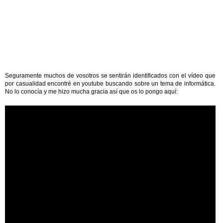
Seguramente muchos de vosotros se sentirán identificados con el vídeo que
por casualidad encontré en youtube buscando sobre un tema de informática.
No lo conocía y me hizo mucha gracia así que os lo pongo aquí: