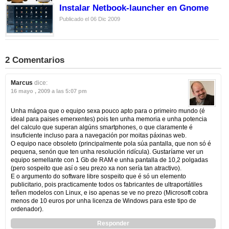
Instalar Netbook-launcher en Gnome
Publicado el 06 Dic 2009
2 Comentarios
Marcus
dice:
16 mayo , 2009 a las 5:07 pm
Unha mágoa que o equipo sexa pouco apto para o primeiro mundo (é
ideal para paises emerxentes) pois ten unha memoria e unha potencia
del calculo que superan algúns smartphones, o que claramente é
insuficiente incluso para a navegación por moitas páxinas web.
O equipo nace obsoleto (principalmente pola súa pantalla, que non só é
pequena, senón que ten unha resolución ridícula). Gustaríame ver un
equipo semellante con 1 Gb de RAM e unha pantalla de 10,2 polgadas
(pero sospeito que así o seu prezo xa non sería tan atractivo).
E o argumento do software libre sospeito que é só un elemento
publicitario, pois practicamente todos os fabricantes de ultraportátiles
teñen modelos con Linux, e iso apenas se ve no prezo (Microsoft cobra
menos de 10 euros por unha licenza de Windows para este tipo de
ordenador).
Responder