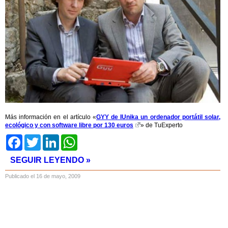
Más información en el artículo «
GYY de IUnika un ordenador portátil solar,
ecológico y con software libre por 130 euros
» de TuExperto
Facebook
Twitter
LinkedIn
WhatsApp
SEGUIR LEYENDO »
Publicado el 16 de mayo, 2009