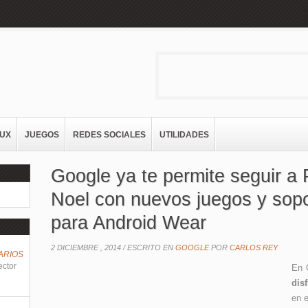
NUX
JUEGOS
REDES SOCIALES
UTILIDADES
Google ya te permite seguir a
Noel con nuevos juegos y sop
para Android Wear
2 DICIEMBRE , 2014 /
ESCRITO EN
GOOGLE
POR
CARLOS REY
ARIOS
ector
En 
dis
en 