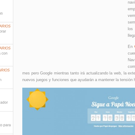
nav
emp
as
vemo
sem
ARIOS
los
prar
lle
En
ARIOS
cue
a con
Nav
com
ARIOS
mes pero Google mientras tanto irá actualizando la web, la ex
nuevos juegos y funciones que ayudarán a mantener la tensión 
n
nador
to para