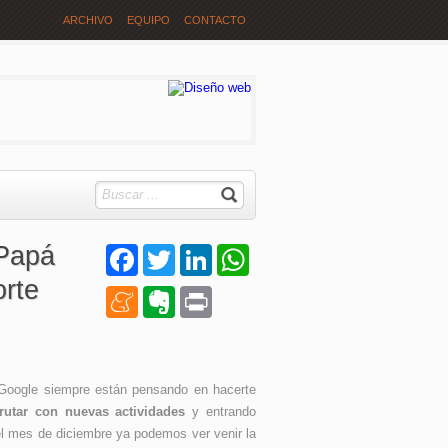
ARCHIVO
EQUIPO
CONTACTO
 Papá
Facebook
Twitter
LinkedIn
WhatsApp
orte
Meneame
Evernote
Print
Google siempre están pensando en hacerte
frutar con nuevas actividades
y entrando
el mes de diciembre ya podemos ver venir la