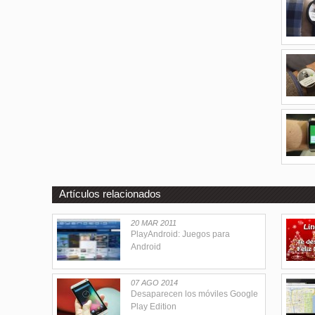
Artículos relacionados
20 MAR 2011
PlayAndroid: Juegos para
Android
07 AGO 2014
Desaparecen los móviles Google
Play Edition