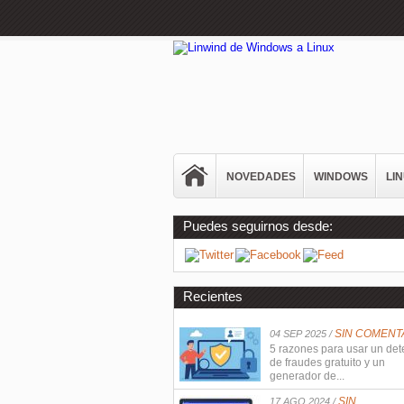
NOVEDADES
WINDOWS
LI
Puedes seguirnos desde:
Recientes
SIN COMENT
04 SEP 2025 /
5 razones para usar un det
de fraudes gratuito y un
generador de...
SIN
17 AGO 2024 /