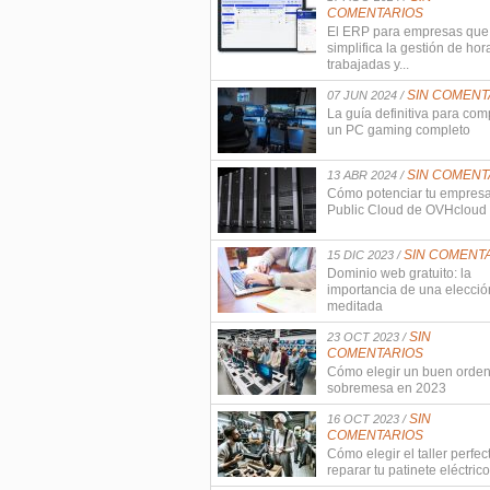
COMENTARIOS
El ERP para empresas que
simplifica la gestión de hor
trabajadas y...
SIN COMENT
07 JUN 2024 /
La guía definitiva para com
un PC gaming completo
SIN COMENT
13 ABR 2024 /
Cómo potenciar tu empres
Public Cloud de OVHcloud
SIN COMENT
15 DIC 2023 /
Dominio web gratuito: la
importancia de una elecció
meditada
SIN
23 OCT 2023 /
COMENTARIOS
Cómo elegir un buen orde
sobremesa en 2023
SIN
16 OCT 2023 /
COMENTARIOS
Cómo elegir el taller perfec
reparar tu patinete eléctrico