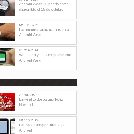
Android Wear 2.0 podría estar
disponible el 15 de octubre
09 JUL 2014
Las mejores aplicaciones para
Android Wear
01 SEP 2014
WhatsApp ya es compatible con
Android Wear
24 DIC 2011
Linwind te desea una Feliz
Navidad
08 FEB 2012
Lanzado Google Chrome para
Android