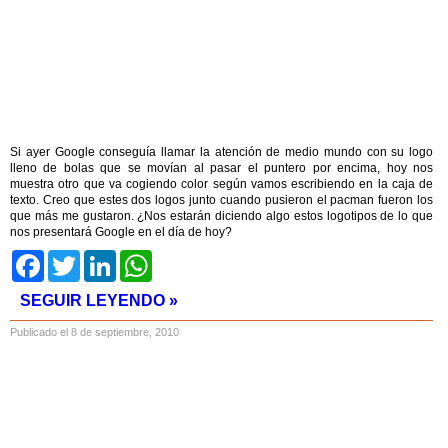
Si ayer Google conseguía llamar la atención de medio mundo con su logo
lleno de bolas que se movían al pasar el puntero por encima, hoy nos
muestra otro que va cogiendo color según vamos escribiendo en la caja de
texto. Creo que estes dos logos junto cuando pusieron el pacman fueron los
que más me gustaron. ¿Nos estarán diciendo algo estos logotipos de lo que
nos presentará Google en el día de hoy?
Facebook
Twitter
LinkedIn
WhatsApp
SEGUIR LEYENDO »
Publicado el 8 de septiembre, 2010