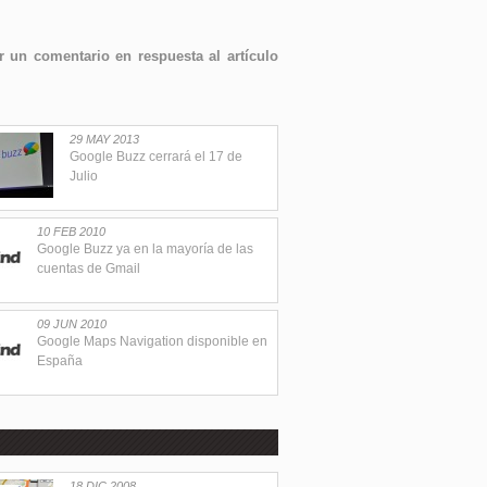
 un comentario en respuesta al artículo
29 MAY 2013
Google Buzz cerrará el 17 de
Julio
10 FEB 2010
Google Buzz ya en la mayoría de las
cuentas de Gmail
09 JUN 2010
Google Maps Navigation disponible en
España
18 DIC 2008