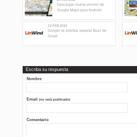
Descargar nueva versión de
Google Maps para Android
13 FEB 2010
Google se plantea separar Buzz de
Gmail
Escriba su respuesta
Nombre
Email
(no será publicado)
Comentario