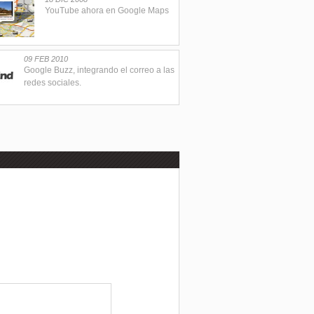
YouTube ahora en Google Maps
09 FEB 2010
Google Buzz, integrando el correo a las
redes sociales.