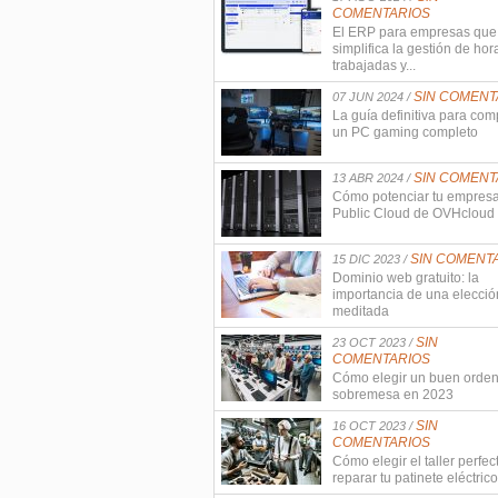
COMENTARIOS
El ERP para empresas que
simplifica la gestión de hor
trabajadas y...
SIN COMENT
07 JUN 2024 /
La guía definitiva para com
un PC gaming completo
SIN COMENT
13 ABR 2024 /
Cómo potenciar tu empres
Public Cloud de OVHcloud
SIN COMENT
15 DIC 2023 /
Dominio web gratuito: la
importancia de una elecció
meditada
SIN
23 OCT 2023 /
COMENTARIOS
Cómo elegir un buen orde
sobremesa en 2023
SIN
16 OCT 2023 /
COMENTARIOS
Cómo elegir el taller perfec
reparar tu patinete eléctrico