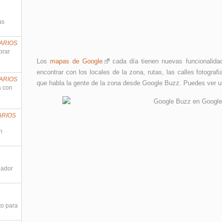
as
ARIOS
prar
Los
mapas de Google
cada día tienen nuevas funcionalida
encontrar con los locales de la zona, rutas, las calles fotogr
ARIOS
que habla la gente de la zona desde Google Buzz. Puedes ver un
a con
ARIOS
n
nador
to para