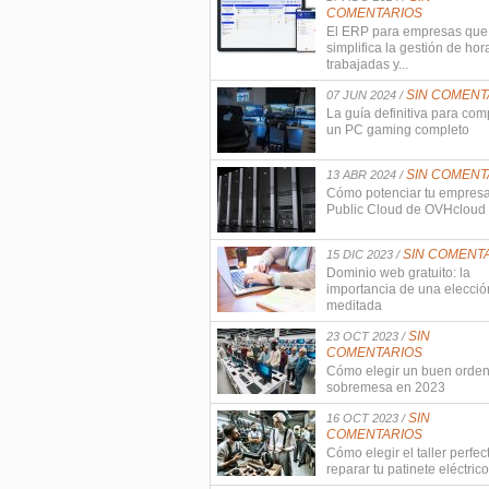
COMENTARIOS
El ERP para empresas que
simplifica la gestión de hor
trabajadas y...
SIN COMENT
07 JUN 2024 /
La guía definitiva para com
un PC gaming completo
SIN COMENT
13 ABR 2024 /
Cómo potenciar tu empres
Public Cloud de OVHcloud
SIN COMENT
15 DIC 2023 /
Dominio web gratuito: la
importancia de una elecció
meditada
SIN
23 OCT 2023 /
COMENTARIOS
Cómo elegir un buen orde
sobremesa en 2023
SIN
16 OCT 2023 /
COMENTARIOS
Cómo elegir el taller perfec
reparar tu patinete eléctrico