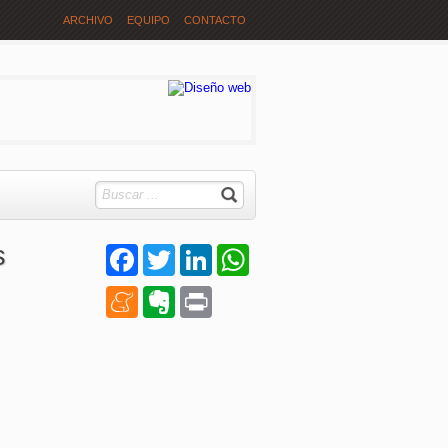
ARCHIVO
EQUIPO
CONTACTO
s
Facebook
Twitter
LinkedIn
WhatsApp
Meneame
Evernote
Print