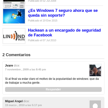
Publicado el 02 Jul 2008
¿Es Windows 7 seguro ahora que se
queda sin soporte?
Publicado el 19 Ene 2015
Hackean a un encargado de seguridad
de Facebook
Publicado el 07 Jul 2010
2 Comentarios
Jvare
dice:
7 noviembre , 2009 a las 8:45 pm
Si al final va estar claro el motivo de la popularidad de windows: que da
de trabajar a mucha gente.
Responder
Miguel Angel
dice:
19 marzo , 2010 a las 5:17 pm