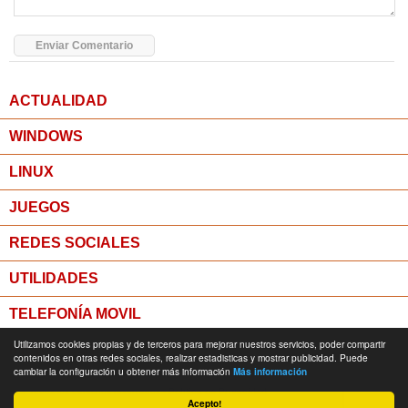
ACTUALIDAD
WINDOWS
LINUX
JUEGOS
REDES SOCIALES
UTILIDADES
TELEFONÍA MOVIL
Utilizamos cookies propias y de terceros para mejorar nuestros servicios, poder compartir
MICROPOST
contenidos en otras redes sociales, realizar estadisticas y mostrar publicidad. Puede
cambiar la configuración u obtener más información
Más información
© Todos los derechos reservados -
Política de Privacidad
Acepto!