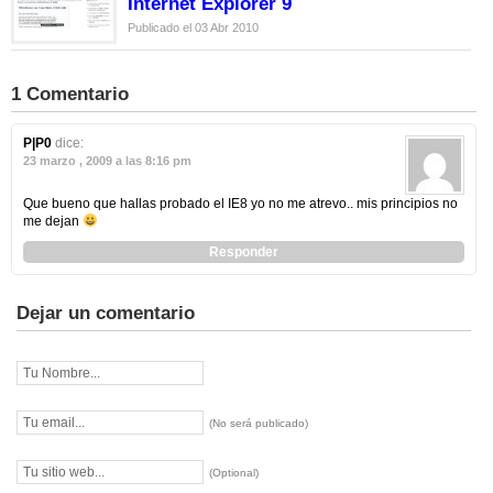
Internet Explorer 9
Publicado el 03 Abr 2010
1 Comentario
P|P0
dice:
23 marzo , 2009 a las 8:16 pm
Que bueno que hallas probado el IE8 yo no me atrevo.. mis principios no
me dejan
Responder
Dejar un comentario
(No será publicado)
(Optional)