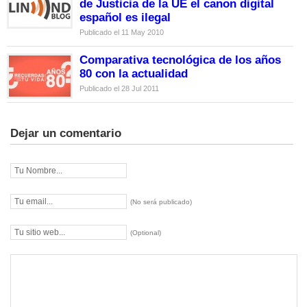
de Justicia de la UE el canon digital
español es ilegal
Publicado el 11 May 2010
Comparativa tecnológica de los años
80 con la actualidad
Publicado el 28 Jul 2011
Dejar un comentario
(No será publicado)
(Optional)