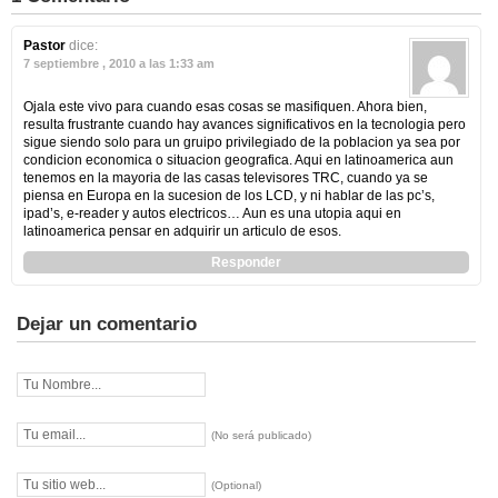
Pastor
dice:
7 septiembre , 2010 a las 1:33 am
Ojala este vivo para cuando esas cosas se masifiquen. Ahora bien,
resulta frustrante cuando hay avances significativos en la tecnologia pero
sigue siendo solo para un gruipo privilegiado de la poblacion ya sea por
condicion economica o situacion geografica. Aqui en latinoamerica aun
tenemos en la mayoria de las casas televisores TRC, cuando ya se
piensa en Europa en la sucesion de los LCD, y ni hablar de las pc’s,
ipad’s, e-reader y autos electricos… Aun es una utopia aqui en
latinoamerica pensar en adquirir un articulo de esos.
Responder
Dejar un comentario
(No será publicado)
(Optional)