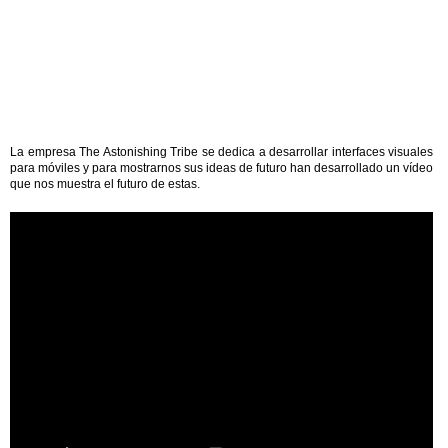
La empresa The Astonishing Tribe se dedica a desarrollar interfaces visuales
para móviles y para mostrarnos sus ideas de futuro han desarrollado un vídeo
que nos muestra el futuro de estas.