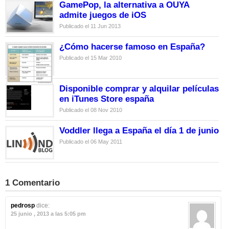
GamePop, la alternativa a OUYA
admite juegos de iOS
Publicado el 11 Jun 2013
¿Cómo hacerse famoso en España?
Publicado el 15 Mar 2010
Disponible comprar y alquilar películas
en iTunes Store españa
Publicado el 08 Nov 2010
Voddler llega a España el día 1 de junio
Publicado el 06 May 2011
1 Comentario
pedrosp
dice:
25 junio , 2013 a las 5:05 pm