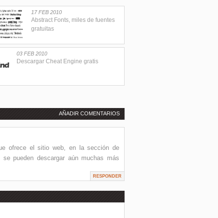
17 FEB 2010
Abstract Fonts, miles de fuentes
gratuitas
03 FEB 2010
Descargar Cheat Engine gratis
AÑADIR COMENTARIOS
e ofrece el sitio web, en la sección de
de se pueden descargar aún muchas más
RESPONDER