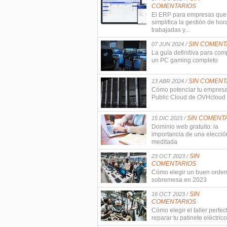
COMENTARIOS
El ERP para empresas que
simplifica la gestión de hor
trabajadas y...
SIN COMENT
07 JUN 2024 /
La guía definitiva para com
un PC gaming completo
SIN COMENT
13 ABR 2024 /
Cómo potenciar tu empres
Public Cloud de OVHcloud
SIN COMENT
15 DIC 2023 /
Dominio web gratuito: la
importancia de una elecció
meditada
SIN
23 OCT 2023 /
COMENTARIOS
Cómo elegir un buen orde
sobremesa en 2023
SIN
16 OCT 2023 /
COMENTARIOS
Cómo elegir el taller perfec
reparar tu patinete eléctrico