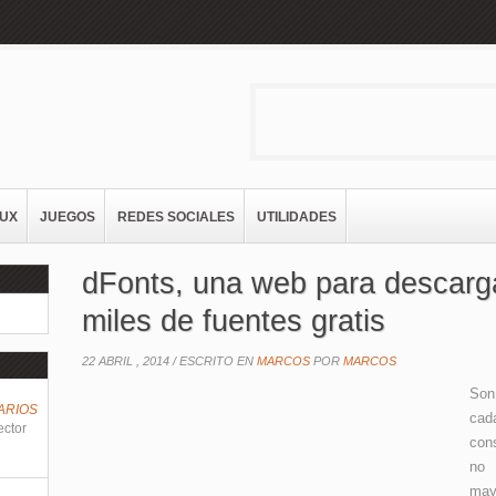
NUX
JUEGOS
REDES SOCIALES
UTILIDADES
dFonts, una web para descarg
miles de fuentes gratis
22 ABRIL , 2014 /
ESCRITO EN
MARCOS
POR
MARCOS
Son
ARIOS
cad
ector
con
no 
may