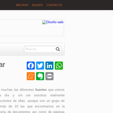
ARCHIVO
EQUIPO
CONTACTO
ar
Facebook
Twitter
LinkedIn
WhatsApp
Meneame
Evernote
Print
 muchas las diferentes
fuentes
que vemos
a día y sin ser nosotros realmente
scientes de ellas, aunque son un grupo de
más de 10 las que encontramos en la
oría de documentos así como de páginas