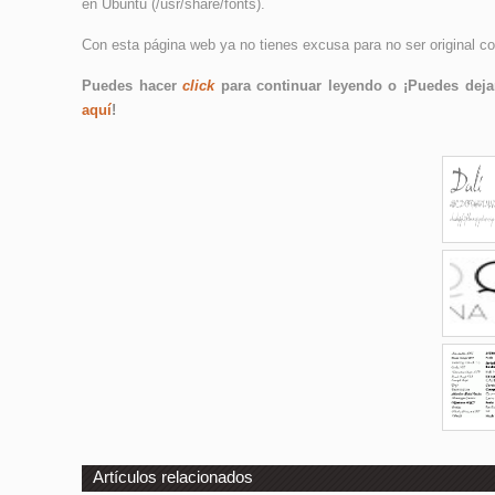
en Ubuntu (/usr/share/fonts).
Con esta página web ya no tienes excusa para no ser original co
Puedes hacer
click
para continuar leyendo o ¡Puedes dejar
aquí
!
Artículos relacionados