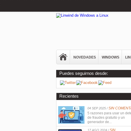
NOVEDADES
WINDOWS
LI
Puedes seguirnos desde:
Recientes
SIN COMENT
04 SEP 2025 /
5 razones para usar un det
de fraudes gratuito y un
generador de...
SIN
17 AGO 2024 /