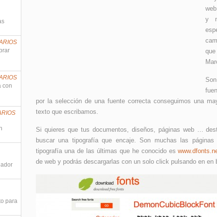
web
y m
as
esp
cam
ARIOS
prar
que
Mar
ARIOS
Son
a con
fue
por la selección de una fuente correcta conseguimos una ma
texto que escribamos.
ARIOS
n
Si quieres que tus documentos, diseños, páginas web … dest
buscar una tipografía que encaje. Son muchas las páginas
tipografía una de las últimas que he conocido es
www.dfonts.n
de web y podrás descargarlas con un solo click pulsando en en
nador
to para