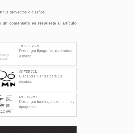
n tus proyectos o diseños.
 un comentario en respuesta al artículo
10 OCT 2009
Descargar tipografías realizadas
a mano.
08 FEB 2011
Elegantes fuentes para tus
diseños
08 JUN 2009
Descargar fuentes, tipos de letra y
tipografias.