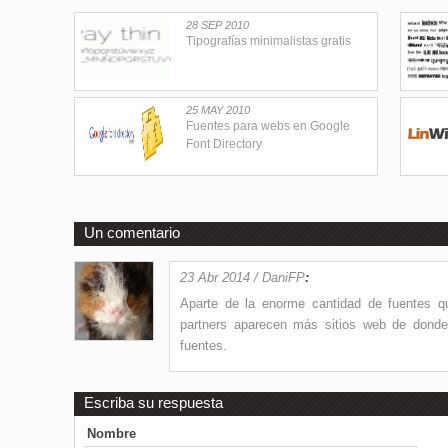
28 SEP 2010
Tipografías minimalistas gratis
25 MAY 2010
Fuentes para webs en Google
Font Directory
Un comentario
23 Abr 2014 / DaniFP
:
Aparte de la enorme cantidad de fuentes qu
partners aparecen más sitios web de don
fuentes.
Escriba su respuesta
Nombre