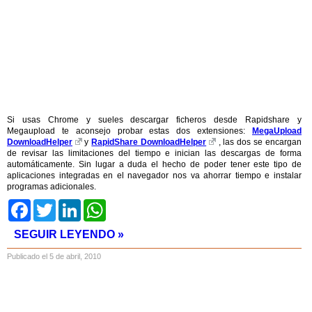
Si usas Chrome y sueles descargar ficheros desde Rapidshare y
Megaupload te aconsejo probar estas dos extensiones:
MegaUpload
DownloadHelper
y
RapidShare DownloadHelper
, las dos se encargan
de revisar las limitaciones del tiempo e inician las descargas de forma
automáticamente. Sin lugar a duda el hecho de poder tener este tipo de
aplicaciones integradas en el navegador nos va ahorrar tiempo e instalar
programas adicionales.
Facebook
Twitter
LinkedIn
WhatsApp
SEGUIR LEYENDO »
Publicado el 5 de abril, 2010