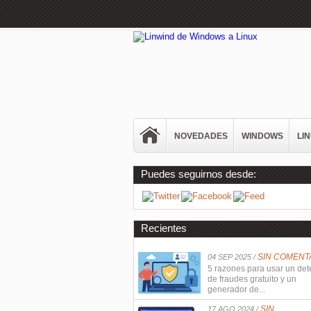
NOVEDADES
WINDOWS
LI
Puedes seguirnos desde:
Recientes
SIN COMENT
04 SEP 2025 /
5 razones para usar un det
de fraudes gratuito y un
generador de...
SIN
17 AGO 2024 /