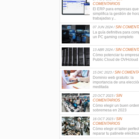
COMENTARIOS
El ERP para empresas que
simplifica la gestión de hor
trabajadas y...
SIN COMENT
07 JUN 2024 /
La guía definitiva para com
un PC gaming completo
SIN COMENT
13 ABR 2024 /
Cómo potenciar tu empres
Public Cloud de OVHcloud
SIN COMENT
15 DIC 2023 /
Dominio web gratuito: la
importancia de una elecció
meditada
SIN
23 OCT 2023 /
COMENTARIOS
Cómo elegir un buen orde
sobremesa en 2023
SIN
16 OCT 2023 /
COMENTARIOS
Cómo elegir el taller perfec
reparar tu patinete eléctrico