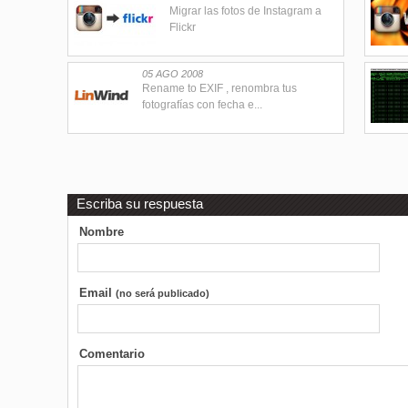
Migrar las fotos de Instagram a
Flickr
05 AGO 2008
Rename to EXIF , renombra tus
fotografías con fecha e...
Escriba su respuesta
Nombre
Email
(no será publicado)
Comentario