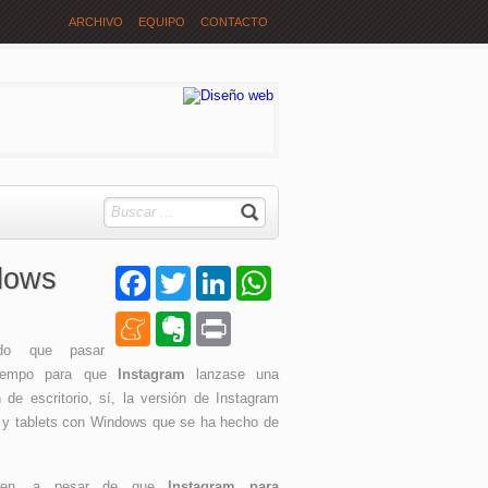
ARCHIVO
EQUIPO
CONTACTO
dows
Facebook
Twitter
LinkedIn
WhatsApp
Meneame
Evernote
Print
do que pasar
iempo para que
Instagram
lanzase una
n de escritorio, sí, la versión de Instagram
 y tablets con Windows que se ha hecho de
ien, a pesar de que
Instagram para