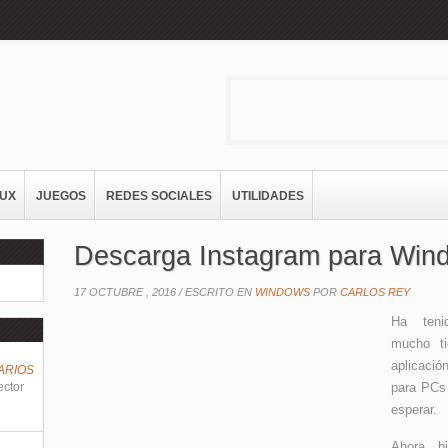
NUX
JUEGOS
REDES SOCIALES
UTILIDADES
Descarga Instagram para Win
17 OCTUBRE , 2016 /
ESCRITO EN
WINDOWS
POR
CARLOS REY
Ha teni
mucho t
aplicació
ARIOS
ector
para PCs
esperar.
Ahora b