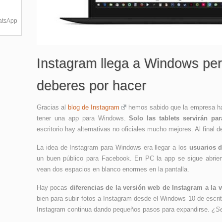
hatsApp
Instagram llega a Windows per
deberes por hacer
Gracias al
blog de Instagram
hemos sabido que la empresa ha
tener una app para Windows.
Solo las tablets servirán par
escritorio hay alternativas no oficiales mucho mejores. Al final d
La idea de Instagram para Windows era llegar a los
usuarios d
un buen público para Facebook. En PC la app se sigue abrien
vean dos espacios en blanco enormes en la pantalla.
Hay pocas
diferencias de la versión web de Instagram a la v
bien para subir fotos a Instagram desde el Windows 10 de escri
Instagram continua dando pequeños pasos para expandirse.
¿Se