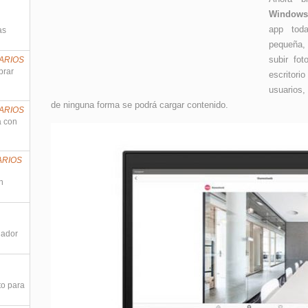
Windows
app toda
as
pequeña,
subir fot
ARIOS
prar
escritor
usuarios,
de ninguna forma se podrá cargar contenido.
ARIOS
a con
ARIOS
n
nador
to para