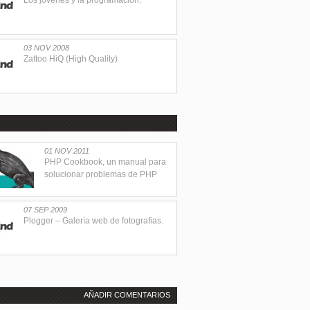
Los jóvenes y la programación.
03 NOV 2008
Zattoo HiQ (High Quality)
01 NOV 2011
PHP Cookbook, un manual para
solucionar problemas de PHP
07 SEP 2009
Plogger – Galería web de fotografias.
AÑADIR COMENTARIOS