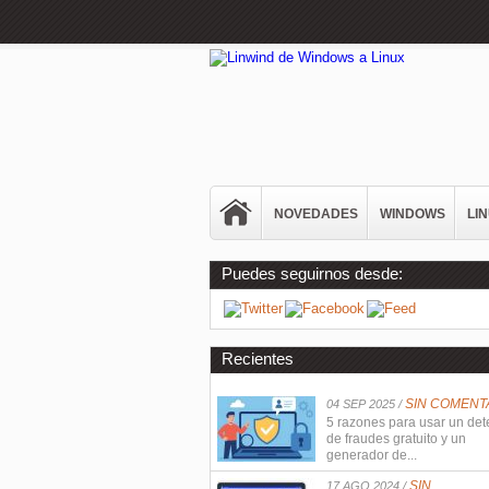
NOVEDADES
WINDOWS
LI
Puedes seguirnos desde:
Recientes
SIN COMENT
04 SEP 2025 /
5 razones para usar un det
de fraudes gratuito y un
generador de...
SIN
17 AGO 2024 /