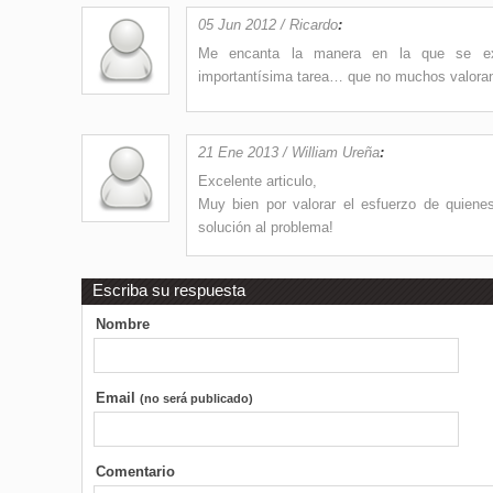
05 Jun 2012 / Ricardo
:
Me encanta la manera en la que se exp
importantísima tarea… que no muchos valoran
21 Ene 2013 / William Ureña
:
Excelente articulo,
Muy bien por valorar el esfuerzo de quien
solución al problema!
Escriba su respuesta
Nombre
Email
(no será publicado)
Comentario