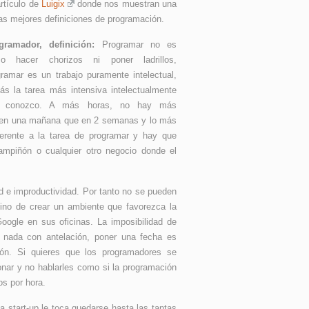
rtículo de
Luigix
donde nos muestran una
as mejores definiciones de programación.
gramador, definición:
Programar no es
o hacer chorizos ni poner ladrillos,
gramar es un trabajo puramente intelectual,
zás la tarea más intensiva intelectualmente
 conozco. A más horas, no hay más
o en una mañana que en 2 semanas y lo más
herente a la tarea de programar y hay que
hampiñón o cualquier otro negocio donde el
d e improductividad. Por tanto no se pueden
 sino de crear un ambiente que favorezca la
Google en sus oficinas. La imposibilidad de
 nada con antelación, poner una fecha es
ón. Si quieres que los programadores se
onar y no hablarles como si la programación
os por hora.
 start-up le toca quedarse hasta las tantas