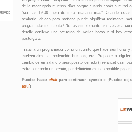
de la madrugada muchos días porque cuando estás a mitad de
hatsApp
“son las 19:00, hora de irme, mañana más”. Cuando estás 
acabarlo, dejarlo para mañana puede significar realmente
programador ineficiente? No, es simplemente así, volver a con
detalle conlleva una pre-tarea de varias horas y si hay ot
postergará.
Tratar a un programador como un currito que hace sus horas y 
intelectuales, la motivación humana, etc. Proponer a alguie
cambio de un salario o presupuesto cerrado (freelance) casi roz
extra buscando un premio, por definición es incompatible pagar un
Puedes hacer
click
para continuar leyendo o ¡Puedes dejar
aquí
!