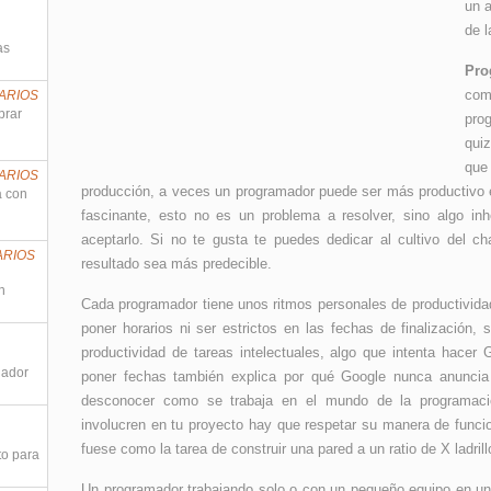
un a
de l
as
Pro
com
ARIOS
prar
pro
qui
que
ARIOS
producción, a veces un programador puede ser más productiv
a con
fascinante, esto no es un problema a resolver, sino algo in
aceptarlo. Si no te gusta te puedes dedicar al cultivo del c
ARIOS
resultado sea más predecible.
n
Cada programador tiene unos ritmos personales de productivida
poner horarios ni ser estrictos en las fechas de finalización,
productividad de tareas intelectuales, algo que intenta hacer 
nador
poner fechas también explica por qué Google nunca anuncia
desconocer como se trabaja en el mundo de la programaci
involucren en tu proyecto hay que respetar su manera de funci
fuese como la tarea de construir una pared a un ratio de X ladrill
to para
Un programador trabajando solo o con un pequeño equipo en una