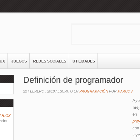
NUX
JUEGOS
REDES SOCIALES
UTILIDADES
Definición de programador
22 FEBRERO , 2010 /
ESCRITO EN
PROGRAMACIÓN
POR
MARCOS
Aye
mej
en 
ARIOS
ector
proy
con
ley