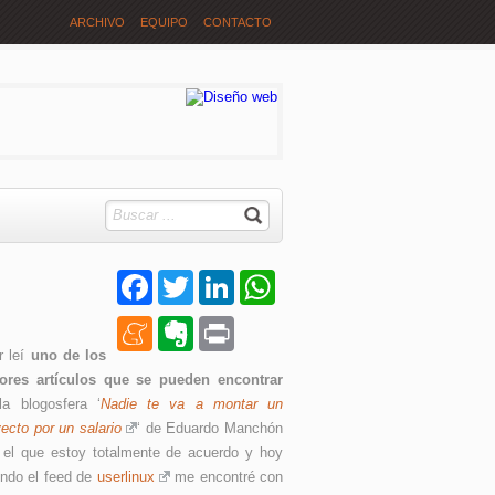
ARCHIVO
EQUIPO
CONTACTO
Facebook
Twitter
LinkedIn
WhatsApp
Meneame
Evernote
Print
r leí
uno de los
ores artículos que se pueden encontrar
la blogosfera ‘
Nadie te va a montar un
ecto por un salario
‘ de Eduardo Manchón
 el que estoy totalmente de acuerdo y hoy
endo el feed de
userlinux
me encontré con