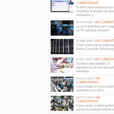
COMENTARIOS
El ERP para empresas que
simplifica la gestión de hor
trabajadas y...
SIN COMENT
07 JUN 2024 /
La guía definitiva para com
un PC gaming completo
SIN COMENT
13 ABR 2024 /
Cómo potenciar tu empres
Public Cloud de OVHcloud
SIN COMENT
15 DIC 2023 /
Dominio web gratuito: la
importancia de una elecció
meditada
SIN
23 OCT 2023 /
COMENTARIOS
Cómo elegir un buen orde
sobremesa en 2023
SIN
16 OCT 2023 /
COMENTARIOS
Cómo elegir el taller perfec
reparar tu patinete eléctrico