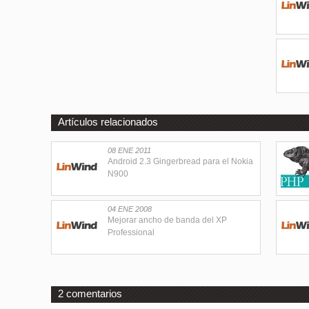
Artículos relacionados
08 ENE 2011
Android 2.3 Gingerbread para el Nokia
N900
04 ENE 2008
Mejorar ancho de banda del XP
Professional
2 comentarios