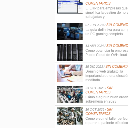
COMENTARIOS
El ERP para empresas que
simplifica la gestión de hor
trabajadas y...
SIN COMENT
07 JUN 2024 /
La guía definitiva para com
un PC gaming completo
SIN COMENT
13 ABR 2024 /
Cómo potenciar tu empres
Public Cloud de OVHcloud
SIN COMENT
15 DIC 2023 /
Dominio web gratuito: la
importancia de una elecció
meditada
SIN
23 OCT 2023 /
COMENTARIOS
Cómo elegir un buen orde
sobremesa en 2023
SIN
16 OCT 2023 /
COMENTARIOS
Cómo elegir el taller perfec
reparar tu patinete eléctrico