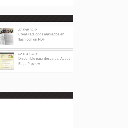
27 ENE 2010
Crear catalogos animados en
flash con un PDF
02 AGO 2011
Disponible para descargar Adobe
Edge Preview