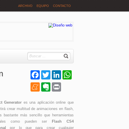
ARCHIVO
EQUIPO
CONTACTO
n
Facebook
Twitter
LinkedIn
WhatsApp
Meneame
Evernote
Print
ct Generator
es una aplicación online que
tirá crear multitud de animaciones en flash,
s bastante más sencillo que herramientas
ionales como pueden ser
Flash CS4
onal
por lo que para crear cualquier