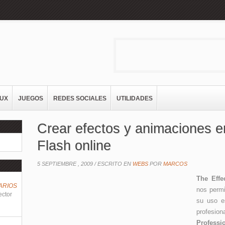
NUX
JUEGOS
REDES SOCIALES
UTILIDADES
Crear efectos y animaciones e
Flash online
5 SEPTIEMBRE , 2009 /
ESCRITO EN
WEBS
POR
MARCOS
The Effe
ARIOS
nos permi
ector
su uso e
profes
Professi