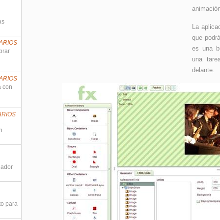
animación
as
La aplica
que podrá
ARIOS
es una b
prar
una tare
delante.
ARIOS
a con
ARIOS
n
nador
to para