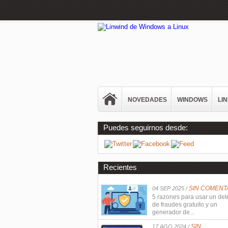
NOVEDADES
WINDOWS
LI
Puedes seguirnos desde:
Recientes
SIN COMENT
04 SEP 2025 /
5 razones para usar un det
de fraudes gratuito y un
generador de...
SIN
17 AGO 2024 /