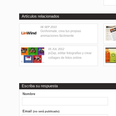
Artículos relacionados
06 SEP 2010
Go!Animate, crea tus propias
animaciones fácilmente
05 JUL 2012
piZap, editar fotografías y crear
collages de fotos online.
Escriba su respuesta
Nombre
Email
(no será publicado)