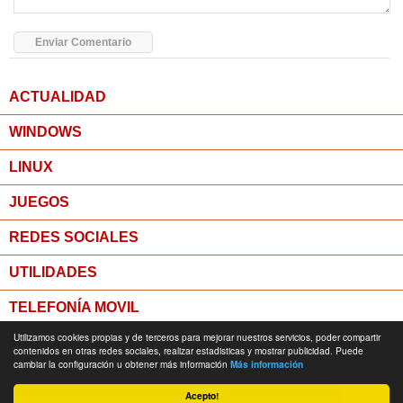
ACTUALIDAD
WINDOWS
LINUX
JUEGOS
REDES SOCIALES
UTILIDADES
TELEFONÍA MOVIL
Utilizamos cookies propias y de terceros para mejorar nuestros servicios, poder compartir
MICROPOST
contenidos en otras redes sociales, realizar estadisticas y mostrar publicidad. Puede
cambiar la configuración u obtener más información
Más información
© Todos los derechos reservados -
Política de Privacidad
Acepto!