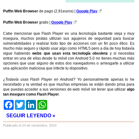
Puffin Web Browser
de pago (2,91euros) |
Google Play
Puffin Web Browser
gratis |
Google Play
Cabe mencionar que Flash Player es una tecnología bastante vieja y muy
insegura, muchos piratas utilizan sus agujeros de seguridad para buscar
vulnerabilidades y realizar todo tipo de acciones con un fin poco ético. Es
mucho más seguro y rápido usar algo como HTML5 pero a día de hoy todavía
sigue habiendo
webs que usan esta tecnología obsoleta
y si necesitas
entrar en una de ellas desde tu móvil con Android 5.0 no tienes muchas más
opciones que usar alguno de estos dos navegadores o arriesgarte a utilizar
una aplicación maliciosa que infecte tu dispositivo.
¿Todavía usas Flash Player en Android?
Yo personalmente apenas lo he
necesitado y la verdad es que muchas empresas se están dando prisa para
que puedas acceder a sus versiones de web móvil sin tener que utilizar
algo
tan inseguro como Flash Player
.
Facebook
Twitter
LinkedIn
WhatsApp
SEGUIR LEYENDO »
Publicado el 24 de noviembre, 2014