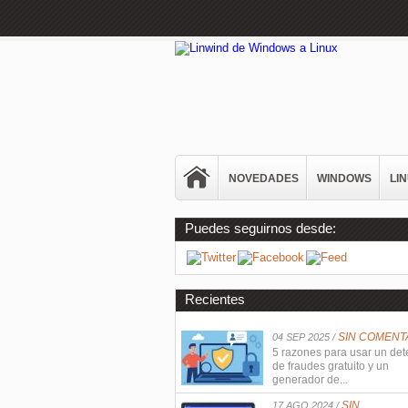
NOVEDADES
WINDOWS
LI
Puedes seguirnos desde:
Recientes
SIN COMENT
04 SEP 2025 /
5 razones para usar un det
de fraudes gratuito y un
generador de...
SIN
17 AGO 2024 /