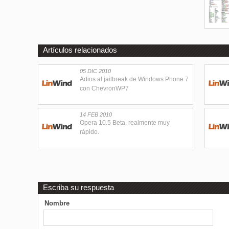
Artículos relacionados
05 DIC 2010
Adios al jailbreak de Windows Phone 7
con ChevronWP7
14 FEB 2010
Opera 10.5 Beta, realmente muy
rápido.
Escriba su respuesta
Nombre