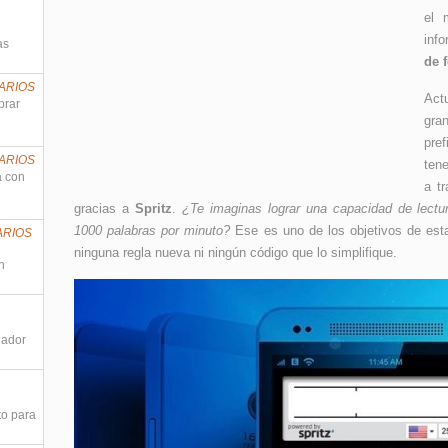
el 
inf
as
de 
ARIOS
Act
prar
gra
pref
ARIOS
ten
a con
a t
gracias a
Spritz
.
¿Te imaginas lograr una capacidad de lectu
1000 palabras por minuto?
Ese es uno de los objetivos de esta
ARIOS
ninguna regla nueva ni ningún código que lo simplifique.
n
nador
to para