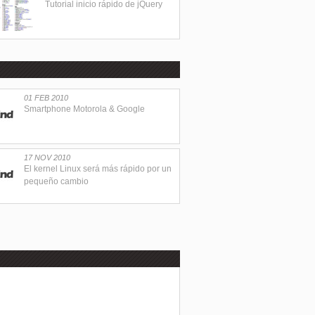
Tutorial inicio rápido de jQuery
01 FEB 2010
Smartphone Motorola & Google
17 NOV 2010
El kernel Linux será más rápido por un
pequeño cambio