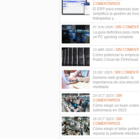
COMENTARIOS
El ERP para empresas que
simplifica la gestión de hor
trabajadas y...
SIN COMENT
07 JUN 2024 /
La guía definitiva para com
un PC gaming completo
SIN COMENT
13 ABR 2024 /
Cómo potenciar tu empres
Public Cloud de OVHcloud
SIN COMENT
15 DIC 2023 /
Dominio web gratuito: la
importancia de una elecció
meditada
SIN
23 OCT 2023 /
COMENTARIOS
Cómo elegir un buen orde
sobremesa en 2023
SIN
16 OCT 2023 /
COMENTARIOS
Cómo elegir el taller perfec
reparar tu patinete eléctrico