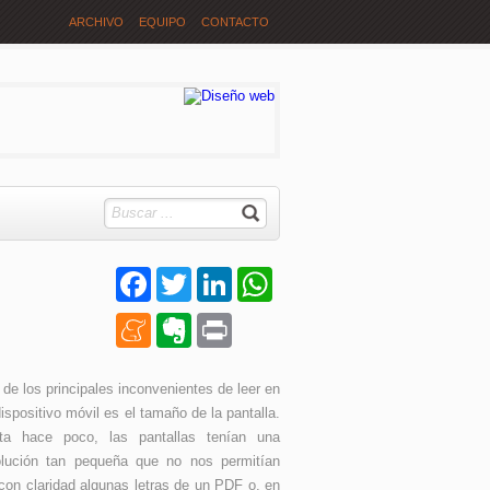
ARCHIVO
EQUIPO
CONTACTO
Facebook
Twitter
LinkedIn
WhatsApp
Meneame
Evernote
Print
de los principales inconvenientes de leer en
ispositivo móvil es el tamaño de la pantalla.
ta hace poco, las pantallas tenían una
olución tan pequeña que no nos permitían
con claridad algunas letras de un PDF o, en