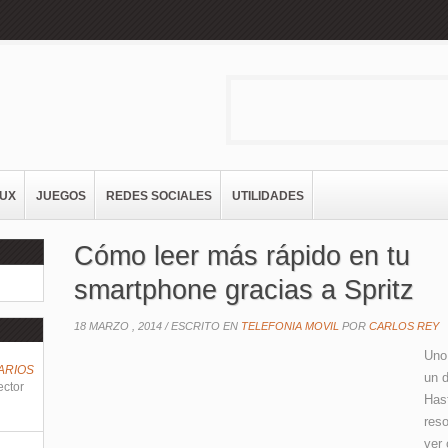
NUX
JUEGOS
REDES SOCIALES
UTILIDADES
Cómo leer más rápido en tu
smartphone gracias a Spritz
18 MARZO , 2014 /
ESCRITO EN
TELEFONIA MOVIL
POR
CARLOS REY
Uno 
ARIOS
un d
ector
Has
res
ver 