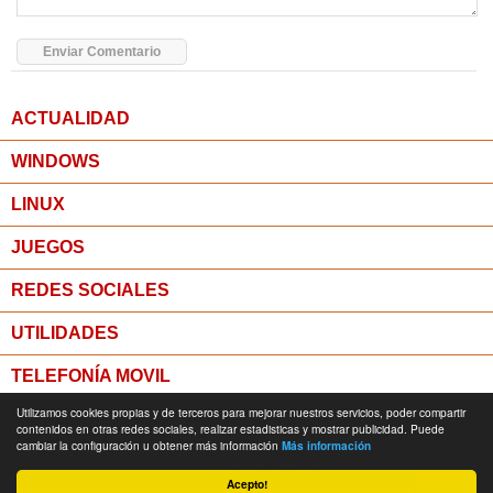
ACTUALIDAD
WINDOWS
LINUX
JUEGOS
REDES SOCIALES
UTILIDADES
TELEFONÍA MOVIL
Utilizamos cookies propias y de terceros para mejorar nuestros servicios, poder compartir
MICROPOST
contenidos en otras redes sociales, realizar estadisticas y mostrar publicidad. Puede
cambiar la configuración u obtener más información
Más información
© Todos los derechos reservados -
Política de Privacidad
Acepto!