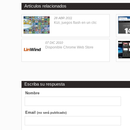
Artículos relacionados
28 ABR 2011
Kizi, juegos flash en un clic
07 DIC 2010
Disponible Chrome Web Store
Escriba su respuesta
Nombre
Email
(no será publicado)