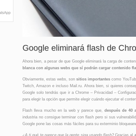
hatsApp
Google eliminará flash de Chr
Ahora bien, a pesar de que Google eliminará la carga de conte
blanca con algunas webs que sí podrán cargar contenido fl
Obviamente, estas webs, son
sitios importantes
como YouTube
Twitch, Amazon e incluso Mail.ru. Ahora bien, si quieres conse
Google solo tendrás que ir a Chrome – Privacidad – Configurac
para elegir la opción que permite elegir cuándo ejecutar el con
Flash lleva mucho en la web y parece que,
después de 40 
industria no consigue terminar con flash pero si sus vulnerabil
Google pone las cosas más fáciles para su exterminio bloqueand
¿A ti qué te parece que la gente siga usando flash?
Gracias al