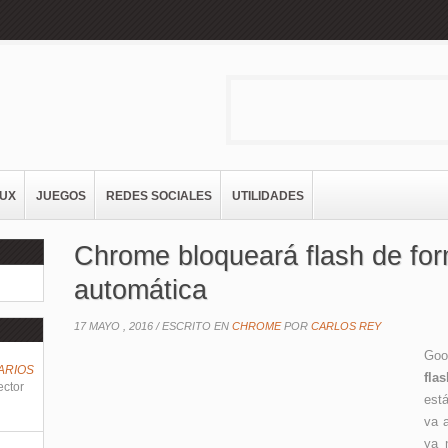
NUX
JUEGOS
REDES SOCIALES
UTILIDADES
Chrome bloqueará flash de fo
automática
17 MAYO , 2016 /
ESCRITO EN
CHROME
POR
CARLOS REY
Goo
ARIOS
fla
ector
est
va 
ya 