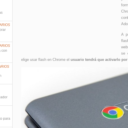
for
Chr
as
con
Ado
ARIOS
prar
A p
flas
ARIOS
web
a con
se 
elige usar flash en Chrome el
usuario tendrá que activarlo por
ARIOS
n
nador
to para