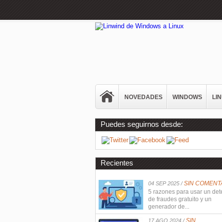
NOVEDADES
WINDOWS
LI
Puedes seguirnos desde:
Recientes
SIN COMENT
04 SEP 2025 /
5 razones para usar un det
de fraudes gratuito y un
generador de...
SIN
17 AGO 2024 /