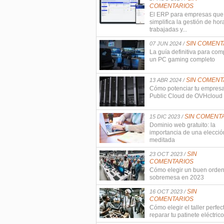
COMENTARIOS
El ERP para empresas que
simplifica la gestión de hor
trabajadas y...
SIN COMENT
07 JUN 2024 /
La guía definitiva para com
un PC gaming completo
SIN COMENT
13 ABR 2024 /
Cómo potenciar tu empres
Public Cloud de OVHcloud
SIN COMENT
15 DIC 2023 /
Dominio web gratuito: la
importancia de una elecció
meditada
SIN
23 OCT 2023 /
COMENTARIOS
Cómo elegir un buen orde
sobremesa en 2023
SIN
16 OCT 2023 /
COMENTARIOS
Cómo elegir el taller perfec
reparar tu patinete eléctrico