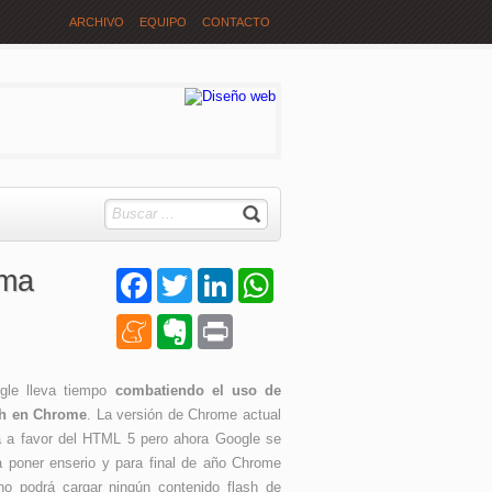
ARCHIVO
EQUIPO
CONTACTO
rma
Facebook
Twitter
LinkedIn
WhatsApp
Meneame
Evernote
Print
gle lleva tiempo
combatiendo el uso de
sh en Chrome
. La versión de Chrome actual
á a favor del HTML 5 pero ahora Google se
a poner enserio y para final de año Chrome
no podrá cargar ningún contenido flash de