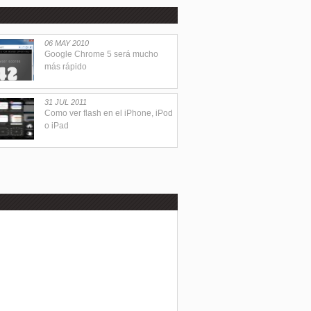
06 MAY 2010
Google Chrome 5 será mucho
más rápido
31 JUL 2011
Como ver flash en el iPhone, iPod
o iPad