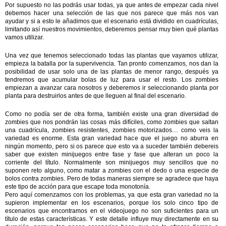
Por supuesto no las podrás usar todas, ya que antes de empezar cada nivel
debemos hacer una selección de las que nos parece que más nos van
ayudar y si a esto le añadimos que el escenario está dividido en cuadrículas,
limitando así nuestros movimientos, deberemos pensar muy bien qué plantas
vamos utilizar.
Una vez que tenemos seleccionado todas las plantas que vayamos utilizar,
empieza la batalla por la supervivencia. Tan pronto comenzamos, nos dan la
posibilidad de usar solo una de las plantas de menor rango, después ya
tendremos que acumular bolas de luz para usar el resto. Los zombies
empiezan a avanzar cara nosotros y deberemos ir seleccionando planta por
planta para destruirlos antes de que lleguen al final del escenario.
Como no podía ser de otra forma, también existe una gran diversidad de
zombies que nos pondrán las cosas más difíciles, como zombies que saltan
una cuadrícula, zombies resistentes, zombies motorizados… como veis la
variedad es enorme. Esta gran variedad hace que el juego no aburra en
ningún momento, pero si os parece que esto va a suceder también debereis
saber que existen minijuegos entre fase y fase que alteran un poco la
corriente del título. Normalmente son minijuegos muy sencillos que no
suponen reto alguno, como matar a zombies con el dedo o una especie de
bolos contra zombies. Pero de todas maneras siempre se agradece que haya
este tipo de acción para que escape toda monotonía.
Pero aquí comenzamos con los problemas, ya que esta gran variedad no la
supieron implementar en los escenarios, porque los solo cinco tipo de
escenarios que encontramos en el videojuego no son suficientes para un
título de estas características. Y este detalle influye muy directamente en su