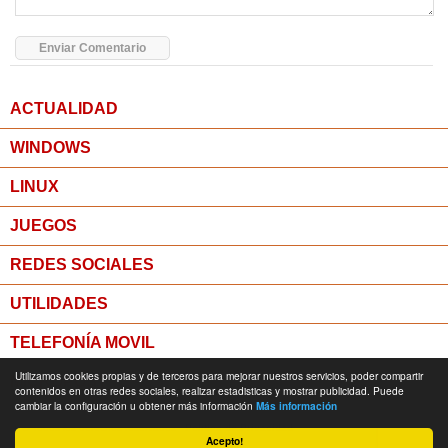
ACTUALIDAD
WINDOWS
LINUX
JUEGOS
REDES SOCIALES
UTILIDADES
TELEFONÍA MOVIL
Utilizamos cookies propias y de terceros para mejorar nuestros servicios, poder compartir
MICROPOST
contenidos en otras redes sociales, realizar estadisticas y mostrar publicidad. Puede
cambiar la configuración u obtener más información
Más información
© Todos los derechos reservados -
Política de Privacidad
Acepto!