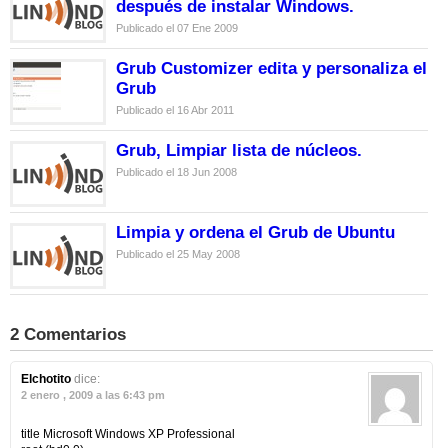
después de instalar Windows.
Publicado el 07 Ene 2009
Grub Customizer edita y personaliza el
Grub
Publicado el 16 Abr 2011
Grub, Limpiar lista de núcleos.
Publicado el 18 Jun 2008
Limpia y ordena el Grub de Ubuntu
Publicado el 25 May 2008
2 Comentarios
Elchotito
dice:
2 enero , 2009 a las 6:43 pm
title Microsoft Windows XP Professional