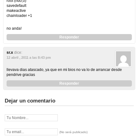
root (hd0,0)
savedefault
makeactive
chainloader +1
no anda!
Responder
sr.x
dice:
12 abril , 2011 a las 8:43 pm
llevava dias atascado, ya que en mi bios no va lo de arrancar desde
pendrive gracias
Responder
Dejar un comentario
(No será publicado)