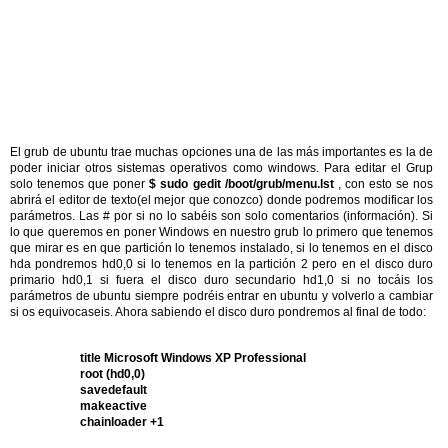
El grub de ubuntu trae muchas opciones una de las más importantes es la de
poder iniciar otros sistemas operativos como windows. Para editar el Grup
solo tenemos que poner
$ sudo gedit /boot/grub/menu.lst
, con esto se nos
abrirá el editor de texto(el mejor que conozco) donde podremos modificar los
parámetros. Las # por si no lo sabéis son solo comentarios (información). Si
lo que queremos en poner Windows en nuestro grub lo primero que tenemos
que mirar es en que partición lo tenemos instalado, si lo tenemos en el disco
hda pondremos hd0,0 si lo tenemos en la partición 2 pero en el disco duro
primario hd0,1 si fuera el disco duro secundario hd1,0 si no tocáis los
parámetros de ubuntu siempre podréis entrar en ubuntu y volverlo a cambiar
si os equivocaseis. Ahora sabiendo el disco duro pondremos al final de todo:
title Microsoft Windows XP Professional
root (hd0,0)
savedefault
makeactive
chainloader +1