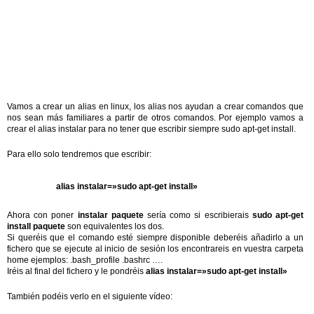
Vamos a crear un alias en linux, los alias nos ayudan a crear comandos que
nos sean más familiares a partir de otros comandos. Por ejemplo vamos a
crear el alias instalar para no tener que escribir siempre sudo apt-get install.
Para ello solo tendremos que escribir:
alias instalar=»sudo apt-get install»
Ahora con poner
instalar paquete
sería como si escribierais
sudo apt-get
install paquete
son equivalentes los dos.
Si queréis que el comando esté siempre disponible deberéis añadirlo a un
fichero que se ejecute al inicio de sesión los encontrareis en vuestra carpeta
home ejemplos: .bash_profile .bashrc ….
Iréis al final del fichero y le pondréis
alias instalar=»sudo apt-get install»
También podéis verlo en el siguiente vídeo: