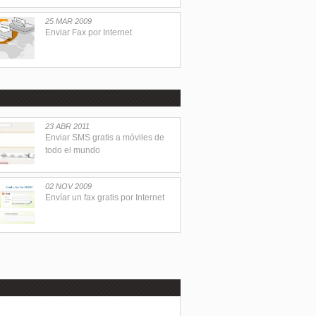
25 MAR 2009
Enviar Fax por Internet
23 ABR 2011
Enviar SMS gratis a móviles de
todo el mundo
02 NOV 2009
Envíar un fax gratis por Internet