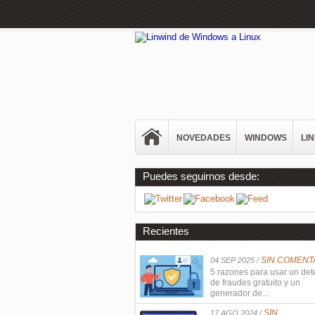
NOVEDADES
WINDOWS
LI
Puedes seguirnos desde:
Recientes
SIN COMENT
04 SEP 2025 /
5 razones para usar un det
de fraudes gratuito y un
generador de...
SIN
17 AGO 2024 /