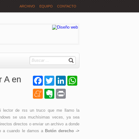
ARCHIVO
EQUIPO
CONTACTO
r A en
Facebook
Twitter
LinkedIn
WhatsApp
Meneame
Evernote
Print
 lector de rss un truco que me llamo la
indows se usa muchísimas veces, ya sea
irectos directos o enviar un archivo a donde
ro a cuando le damos a
Botón derecho ->