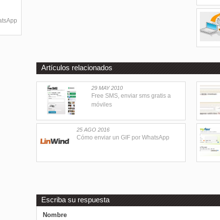
hatsApp
Artículos relacionados
29 MAY 2010
Free SMS, enviar sms gratis a
móviles
25 AGO 2016
Cómo enviar un GIF por WhatsApp
Escriba su respuesta
Nombre