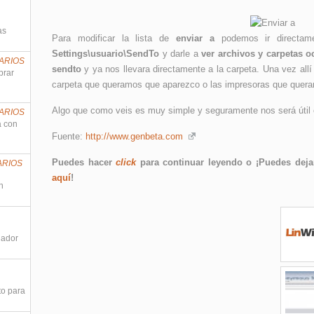
as
Para modificar la lista de
enviar a
podemos ir directam
Settings\usuario\SendTo
y darle a
ver archivos y carpetas o
ARIOS
sendto
y ya nos llevara directamente a la carpeta. Una vez all
prar
carpeta que queramos que aparezco o las impresoras que quer
Algo que como veis es muy simple y seguramente nos será útil 
ARIOS
a con
Fuente:
http://www.genbeta.com
Puedes hacer
click
para continuar leyendo o ¡Puedes dejar
ARIOS
aquí
!
n
nador
to para