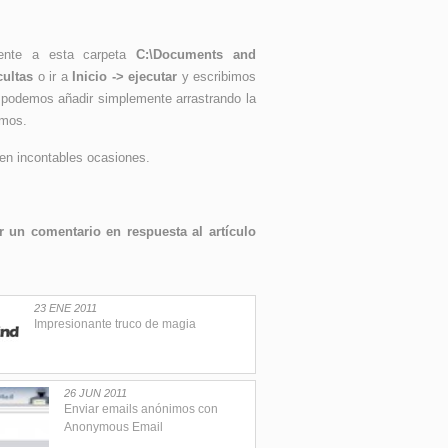
ente a esta carpeta
C:\Documents and
cultas
o ir a
Inicio -> ejecutar
y escribimos
í podemos añadir simplemente arrastrando la
amos.
en incontables ocasiones.
 un comentario en respuesta al artículo
23 ENE 2011
Impresionante truco de magia
26 JUN 2011
Enviar emails anónimos con
Anonymous Email