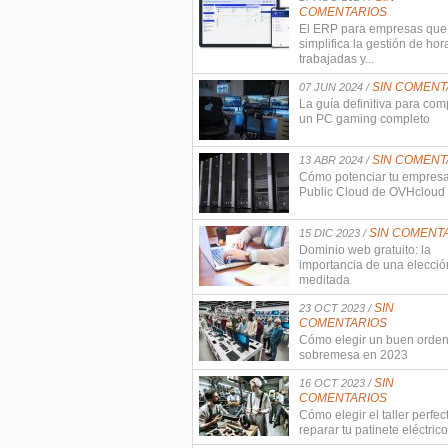
COMENTARIOS
El ERP para empresas que
simplifica la gestión de hor
trabajadas y...
SIN COMENT
07 JUN 2024 /
La guía definitiva para com
un PC gaming completo
SIN COMENT
13 ABR 2024 /
Cómo potenciar tu empres
Public Cloud de OVHcloud
SIN COMENT
15 DIC 2023 /
Dominio web gratuito: la
importancia de una elecció
meditada
SIN
23 OCT 2023 /
COMENTARIOS
Cómo elegir un buen orde
sobremesa en 2023
SIN
16 OCT 2023 /
COMENTARIOS
Cómo elegir el taller perfec
reparar tu patinete eléctrico