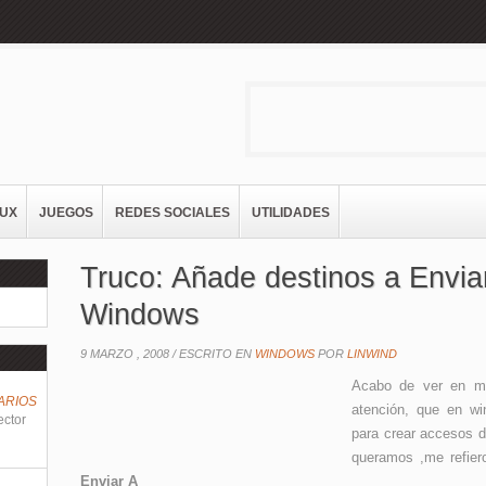
NUX
JUEGOS
REDES SOCIALES
UTILIDADES
Truco: Añade destinos a Envia
Windows
9 MARZO , 2008 /
ESCRITO EN
WINDOWS
POR
LINWIND
Acabo de ver en mi
ARIOS
atención, que en w
ector
para crear accesos d
queramos ,me refie
Enviar A