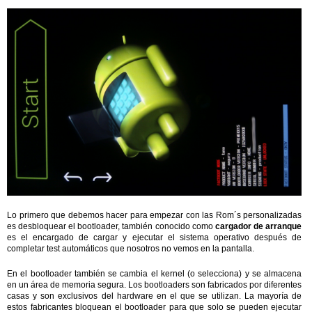
Lo primero que debemos hacer para empezar con las Rom´s personalizadas
es desbloquear el bootloader, también conocido como
cargador de arranque
es el encargado de cargar y ejecutar el sistema operativo después de
completar test automáticos que nosotros no vemos en la pantalla.
En el bootloader también se cambia el kernel (o selecciona) y se almacena
en un área de memoria segura. Los bootloaders son fabricados por diferentes
casas y son exclusivos del hardware en el que se utilizan. La mayoría de
estos fabricantes bloquean el bootloader para que solo se pueden ejecutar