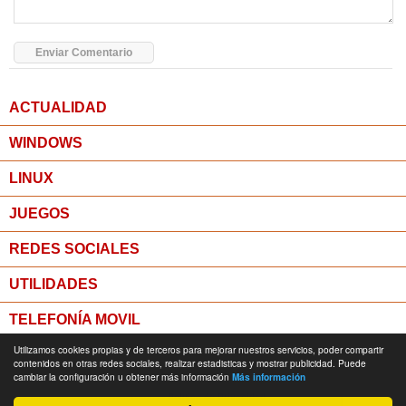
ACTUALIDAD
WINDOWS
LINUX
JUEGOS
REDES SOCIALES
UTILIDADES
TELEFONÍA MOVIL
Utilizamos cookies propias y de terceros para mejorar nuestros servicios, poder compartir
MICROPOST
contenidos en otras redes sociales, realizar estadisticas y mostrar publicidad. Puede
cambiar la configuración u obtener más información
Más información
© Todos los derechos reservados -
Política de Privacidad