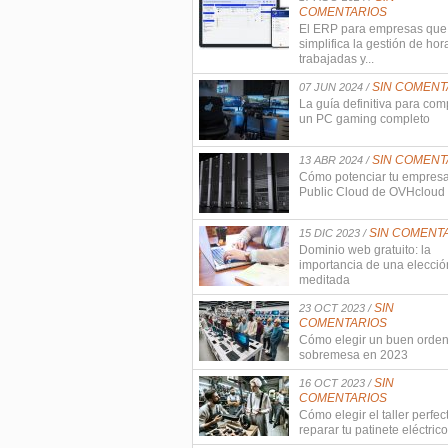
COMENTARIOS
El ERP para empresas que
simplifica la gestión de hor
trabajadas y...
SIN COMENT
07 JUN 2024 /
La guía definitiva para com
un PC gaming completo
SIN COMENT
13 ABR 2024 /
Cómo potenciar tu empres
Public Cloud de OVHcloud
SIN COMENT
15 DIC 2023 /
Dominio web gratuito: la
importancia de una elecció
meditada
SIN
23 OCT 2023 /
COMENTARIOS
Cómo elegir un buen orde
sobremesa en 2023
SIN
16 OCT 2023 /
COMENTARIOS
Cómo elegir el taller perfec
reparar tu patinete eléctrico