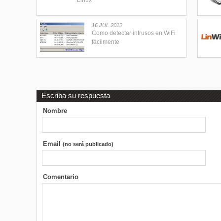
Linux
16 JUL 2012
Como detectar intrusos en WiFi
fácilmente
Escriba su respuesta
Nombre
Email
(no será publicado)
Comentario