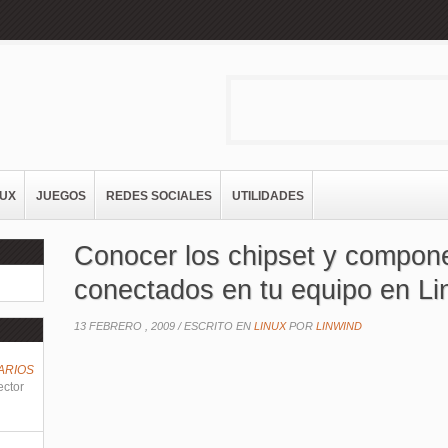
NUX
JUEGOS
REDES SOCIALES
UTILIDADES
Conocer los chipset y compon
conectados en tu equipo en Li
13 FEBRERO , 2009 /
ESCRITO EN
LINUX
POR
LINWIND
ARIOS
ector