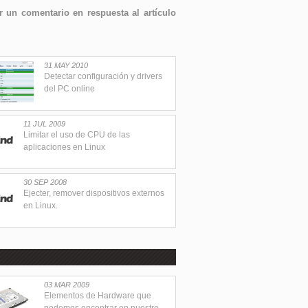
 un comentario en respuesta al artículo
31 MAY 2010
Detectar configuración y drivers
del PC online
11 JUL 2009
Limitar el uso de CPU de las
aplicaciones en Linux
30 SEP 2008
Ejecter, remover dispositivos externos
en Linux.
03 MAR 2009
Elementos de Hardware que