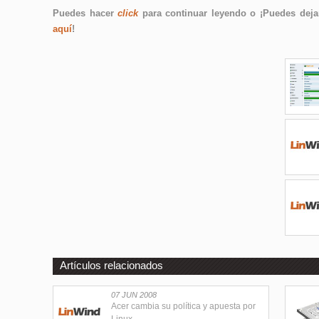
Puedes hacer
click
para continuar leyendo o ¡Puedes dejar
aquí
!
Artículos relacionados
07 JUN 2008
Acer cambia su política y apuesta por