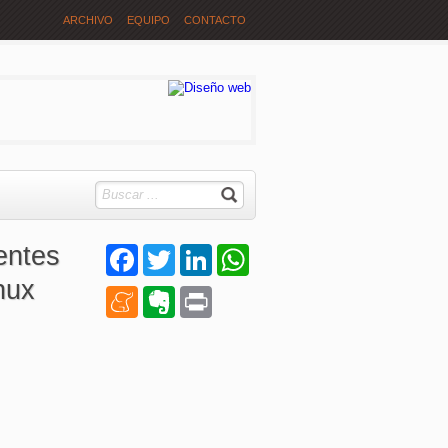
ARCHIVO
EQUIPO
CONTACTO
entes
Facebook
Twitter
LinkedIn
WhatsApp
nux
Meneame
Evernote
Print