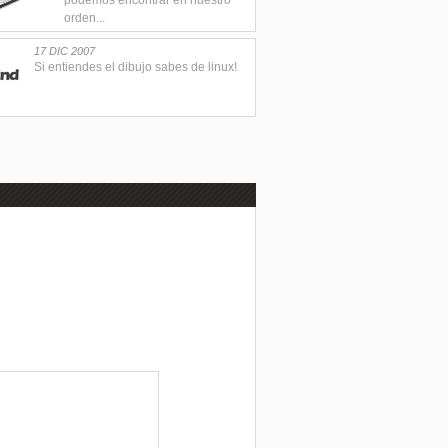
podemos encontrar en nuestro
orden...
17 DIC 2007
Si entiendes el dibujo sabes de linux!