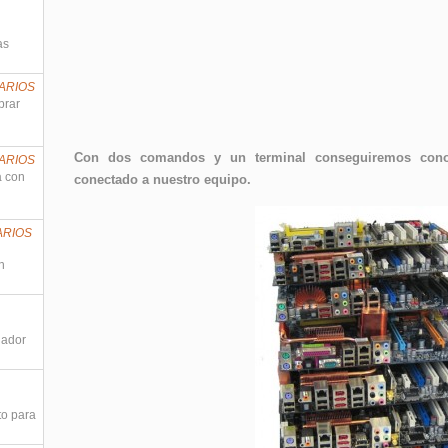
as
ARIOS
prar
Con dos comandos y un terminal conseguiremos conoc
ARIOS
a con
conectado a nuestro equipo.
ARIOS
n
nador
to para