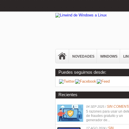
NOVEDADES
WINDOWS
LI
Puedes seguirnos desde:
Recientes
SIN COMENT
04 SEP 2025 /
5 razones para usar un det
de fraudes gratuito y un
generador de...
SIN
17 AGO 2024 /