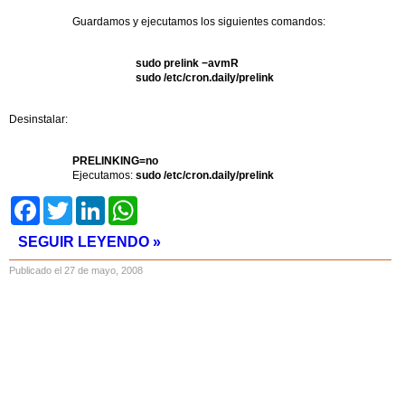
Guardamos y ejecutamos los siguientes comandos:
sudo prelink −avmR
sudo /etc/cron.daily/prelink
Desinstalar:
PRELINKING=no
Ejecutamos:
sudo /etc/cron.daily/prelink
Facebook
Twitter
LinkedIn
WhatsApp
SEGUIR LEYENDO »
Publicado el 27 de mayo, 2008