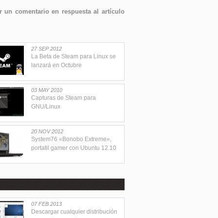
 un comentario en respuesta al artículo
27 SEP 2012
La Beta de Steam para Linux se
lanzará en Octubre
03 MAY 2010
Capturas de Steam para
GNU/Linux
20 NOV 2012
System76 «Bonobo Extreme»,
portatil gamer con Ubuntu 12.10
07 FEB 2013
Descargar cualquier distribución