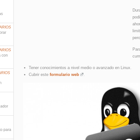
Dur
as
pod
aho
ARIOS
lim
prar
per
Par
ARIOS
a con
cump
Tener conocimientos a nivel medio o avanzado en Linux.
ARIOS
Cubrir este
formulario web
.
n
nador
to para