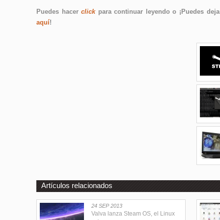
Puedes hacer
click
para continuar leyendo o ¡Puedes dejar
aquí
!
Artículos relacionados
24 SEP 2013
Valva lanza Steam OS, el Linux