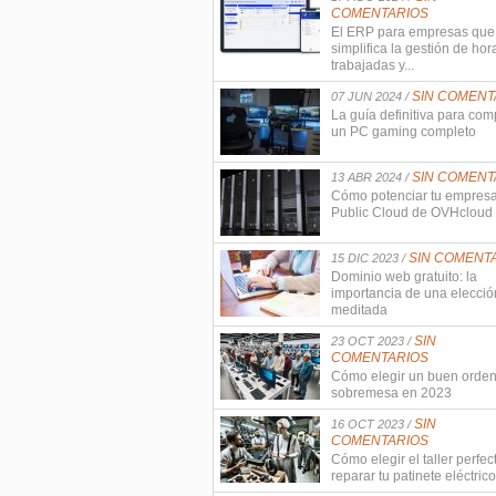
COMENTARIOS
El ERP para empresas que
simplifica la gestión de hor
trabajadas y...
SIN COMENT
07 JUN 2024 /
La guía definitiva para com
un PC gaming completo
SIN COMENT
13 ABR 2024 /
Cómo potenciar tu empres
Public Cloud de OVHcloud
SIN COMENT
15 DIC 2023 /
Dominio web gratuito: la
importancia de una elecció
meditada
SIN
23 OCT 2023 /
COMENTARIOS
Cómo elegir un buen orde
sobremesa en 2023
SIN
16 OCT 2023 /
COMENTARIOS
Cómo elegir el taller perfec
reparar tu patinete eléctrico