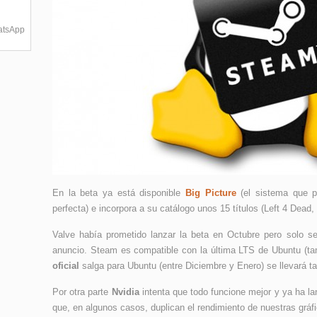
hatsApp
En la beta ya está disponible
Big Picture
(el sistema que 
perfecta) e incorpora a su catálogo unos 15 títulos (Left 4 Dead,
Valve había prometido lanzar la beta en Octubre pero solo 
anuncio. Steam es compatible con la última LTS de Ubuntu (ta
oficial
salga para Ubuntu (entre Diciembre y Enero) se llevará t
Por otra parte
Nvidia
intenta que todo funcione mejor y ya ha l
que, en algunos casos, duplican el rendimiento de nuestras gráf