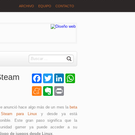
ARCHIVO
EQUIPO
CONTACTO
 Steam
Facebook
Twitter
LinkedIn
WhatsApp
Meneame
Evernote
Print
ve anunció hace algo más de un mes la
beta
Steam para Linux
y desde ya está
ponible. Este gran paso significa que la
unidad gamer ya puede acceder a su
álogo de juegos desde Linux
.