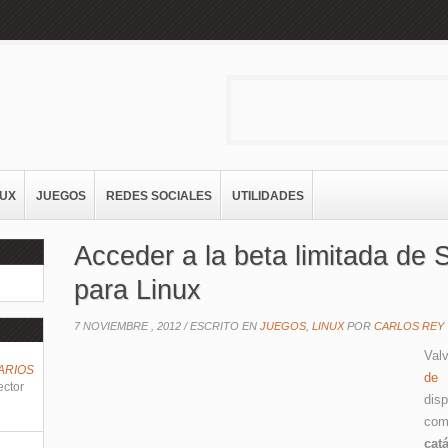
NUX
JUEGOS
REDES SOCIALES
UTILIDADES
Acceder a la beta limitada de
para Linux
7 NOVIEMBRE , 2012 /
ESCRITO EN
JUEGOS
,
LINUX
POR
CARLOS REY
Val
ARIOS
de 
ector
dis
com
cat