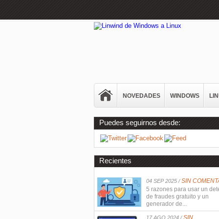
NOVEDADES
WINDOWS
LI
Puedes seguirnos desde:
Recientes
SIN COMENT
04 SEP 2025 /
5 razones para usar un det
de fraudes gratuito y un
generador de...
SIN
17 AGO 2024 /