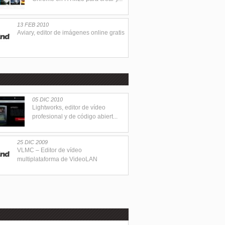
13 FEB 2010
Aviary, editor de imágenes online gratis
05 DIC 2010
Lightworks, editor de vídeo
profesional y de código abiert...
25 DIC 2009
VLMC – Editor de vídeo
multiplataforma de VideoLAN