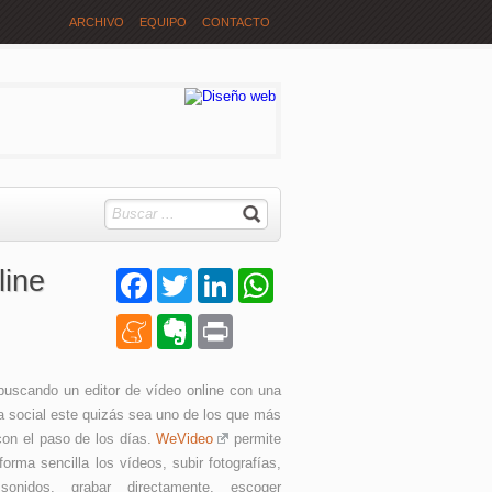
ARCHIVO
EQUIPO
CONTACTO
line
Facebook
Twitter
LinkedIn
WhatsApp
Meneame
Evernote
Print
buscando un editor de vídeo online con una
a social este quizás sea uno de los que más
con el paso de los días.
WeVideo
permite
forma sencilla los vídeos, subir fotografías,
sonidos, grabar directamente, escoger