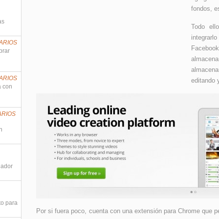
fondos, e
as
Todo ell
integrar
ARIOS
Faceboo
prar
almacena
almacenar
ARIOS
editando 
a con
ARIOS
n
nador
to para
Por si fuera poco, cuenta con una extensión para Chrome que pe