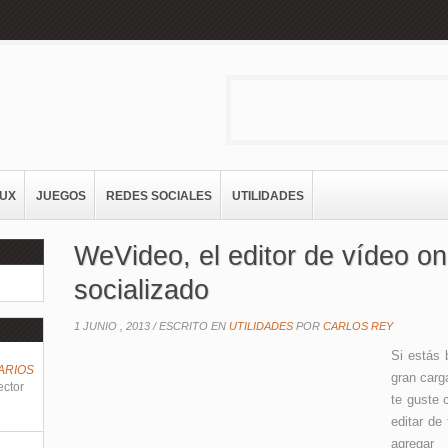
NUX
JUEGOS
REDES SOCIALES
UTILIDADES
WeVideo, el editor de vídeo on
socializado
1 JUNIO , 2013 /
ESCRITO EN
UTILIDADES
POR
CARLOS REY
Si estás 
ARIOS
gran carg
ector
te guste 
editar de 
agregar 