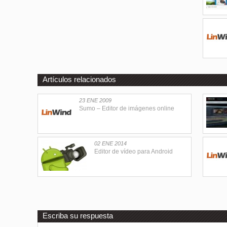
Artículos relacionados
23 ENE 2009
Sumo – Editor de imágenes online
02 ENE 2014
Editor de vídeo para Android
Escriba su respuesta