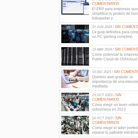
COMENTARIOS
El ERP para empresas que
simplifica la gestión de hor
trabajadas y...
SIN COMENT
07 JUN 2024 /
La guía definitiva para com
un PC gaming completo
SIN COMENT
13 ABR 2024 /
Cómo potenciar tu empres
Public Cloud de OVHcloud
SIN COMENT
15 DIC 2023 /
Dominio web gratuito: la
importancia de una elecció
meditada
SIN
23 OCT 2023 /
COMENTARIOS
Cómo elegir un buen orde
sobremesa en 2023
SIN
16 OCT 2023 /
COMENTARIOS
Cómo elegir el taller perfec
reparar tu patinete eléctrico