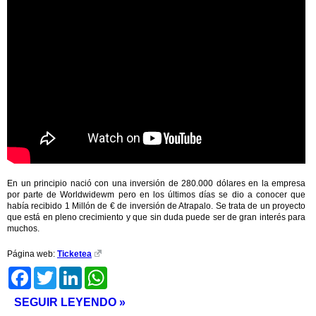
En un principio nació con una inversión de 280.000 dólares en la empresa
por parte de Worldwidewm pero en los últimos días se dio a conocer que
había recibido 1 Millón de € de inversión de Atrapalo. Se trata de un proyecto
que está en pleno crecimiento y que sin duda puede ser de gran interés para
muchos.
Página web:
Ticketea
Facebook
Twitter
LinkedIn
WhatsApp
SEGUIR LEYENDO »