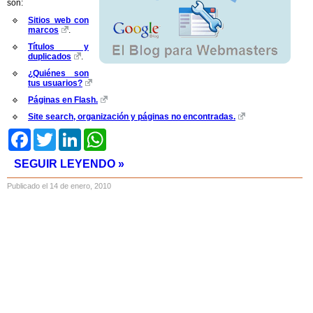
son:
Sitios web con
marcos
.
Títulos y
duplicados
.
¿Quiénes son
tus usuarios?
Páginas en Flash.
Site search, organización y páginas no encontradas.
Facebook
Twitter
LinkedIn
WhatsApp
SEGUIR LEYENDO »
Publicado el 14 de enero, 2010