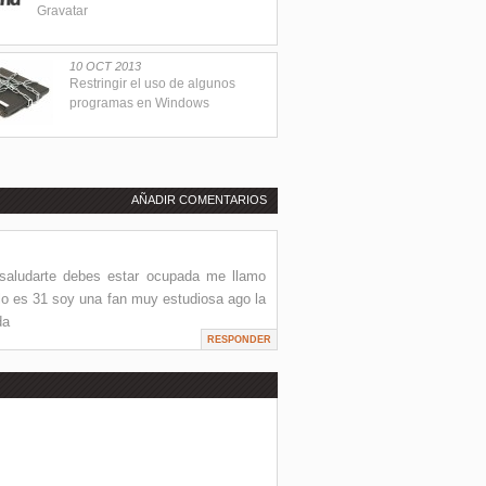
Gravatar
10 OCT 2013
Restringir el uso de algunos
programas en Windows
AÑADIR COMENTARIOS
saludarte debes estar ocupada me llamo
lo es 31 soy una fan muy estudiosa ago la
da
RESPONDER