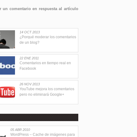
 un comentario en respuesta al artículo
14 OCT 2013
¿Porqué moderar los comentarios
de un blog?
22 ENE 2011
Comentarios en tiempo real en
Facebook
26 NOV 2013
YouTube mejora los comentarios
pero no eliminará Google+
05 ABR 2010
WordPress – Cache de imágenes para