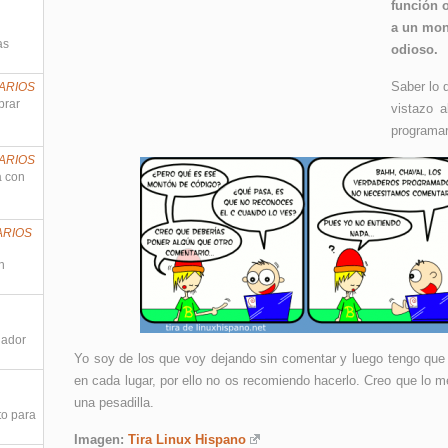
función 
a un mon
as
odioso.
Saber lo 
ARIOS
prar
vistazo a
programar
ARIOS
a con
ARIOS
n
nador
Yo soy de los que voy dejando sin comentar y luego tengo que d
en cada lugar, por ello no os recomiendo hacerlo. Creo que lo 
una pesadilla.
to para
Imagen:
Tira Linux Hispano