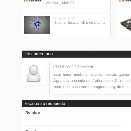
Windows, Mac OS …
01 OCT 2013
Tutorial: Instalar KDE en Ubuntu
Un comentario
10 Oct 2009 / Anónimo
:
para: hana montana hola comoestas queria 
Digna soy una niña de 7 años peso 31. mi qui
tarea y despues veo tu programa soy de meri
Escriba su respuesta
Nombre