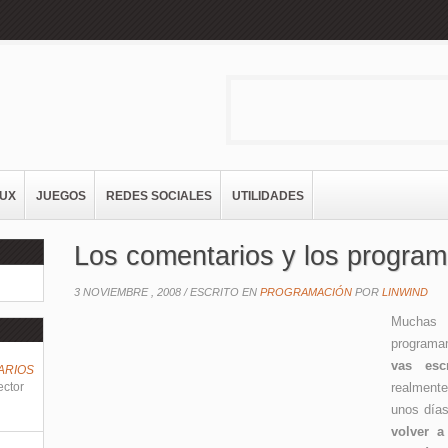
NUX
JUEGOS
REDES SOCIALES
UTILIDADES
Los comentarios y los progr
3 NOVIEMBRE , 2008 /
ESCRITO EN
PROGRAMACIÓN
POR
LINWIND
Muchas 
program
vas esc
ARIOS
ector
realment
unos día
volver 