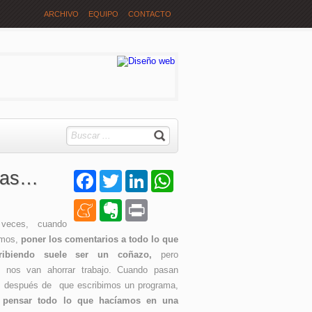
ARCHIVO
EQUIPO
CONTACTO
amas…
Facebook
Twitter
LinkedIn
WhatsApp
Meneame
Evernote
Print
veces, cuando
amos,
poner los comentarios a todo lo que
ribiendo suele ser un coñazo,
pero
e nos van ahorrar trabajo. Cuando pasan
s después de que escribimos un programa,
a pensar todo lo que hacíamos en una