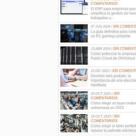
COMENTARIOS
El ERP para empresas que
simplifica la gestión de hor
trabajadas y...
SIN COMENT
07 JUN 2024 /
La guía definitiva para com
un PC gaming completo
SIN COMENT
13 ABR 2024 /
Cómo potenciar tu empres
Public Cloud de OVHcloud
SIN COMENT
15 DIC 2023 /
Dominio web gratuito: la
importancia de una elecció
meditada
SIN
23 OCT 2023 /
COMENTARIOS
Cómo elegir un buen orde
sobremesa en 2023
SIN
16 OCT 2023 /
COMENTARIOS
Cómo elegir el taller perfec
reparar tu patinete eléctrico