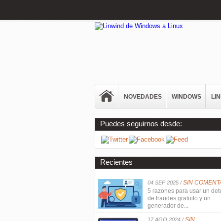
NOVEDADES
WINDOWS
LI
Puedes seguirnos desde:
Recientes
SIN COMENT
04 SEP 2025 /
5 razones para usar un det
de fraudes gratuito y un
generador de...
SIN
17 AGO 2024 /