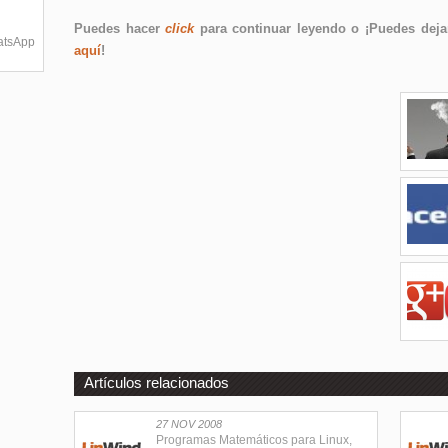
Puedes hacer
click
para continuar leyendo o ¡Puedes dejar
hatsApp
aquí
!
Artículos relacionados
27 NOV 2008
Programas Matemáticos para Linux,