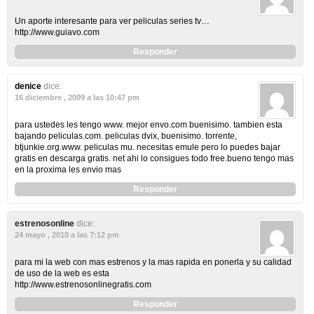
Un aporte interesante para ver peliculas series tv…
http://www.guiavo.com
Responder
denice
dice:
16 diciembre , 2009 a las 10:47 pm
para ustedes les tengo www. mejor envo.com buenisimo. tambien esta
bajando peliculas.com. peliculas dvix, buenisimo. torrente,
btjunkie.org.www. peliculas mu. necesitas emule pero lo puedes bajar
gratis en descarga gratis. net ahi lo consigues todo free.bueno tengo mas
en la proxima les envio mas
Responder
estrenosonline
dice:
24 mayo , 2010 a las 7:12 pm
para mi la web con mas estrenos y la mas rapida en ponerla y su calidad
de uso de la web es esta
http://www.estrenosonlinegratis.com
Responder