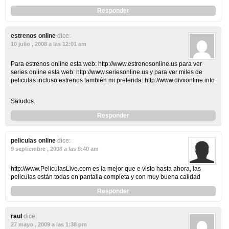
Responder
estrenos online
dice:
10 julio , 2008 a las 12:01 am
Para estrenos online esta web: http://www.estrenosonline.us para ver
series online esta web: http://www.seriesonline.us y para ver miles de
peliculas incluso estrenos también mi preferida: http://www.divxonline.info
Saludos.
Responder
peliculas online
dice:
9 septiembre , 2008 a las 6:40 am
http://www.PeliculasLive.com es la mejor que e visto hasta ahora, las
peliculas están todas en pantalla completa y con muy buena calidad
Responder
raul
dice:
27 mayo , 2009 a las 1:38 pm