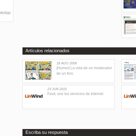
hatsApp
Artículos relacionados
18 AGO 2009
[Humor] La vida de un moderador
de un foro.
23 JUN 2010
Favit, une tus servicios de Internet
Escriba su respuesta