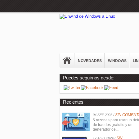
NOVEDADES
WINDOWS
LI
Puedes seguirnos desde:
Recientes
SIN COMENT
04 SEP 2025 /
5 razones para usar un det
de fraudes gratuito y un
generador de...
SIN
17 AGO 2024 /