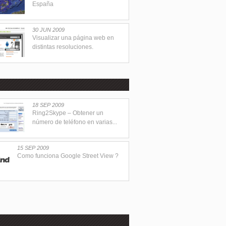
España
30 JUN 2009
Visualizar una página web en
distintas resoluciones.
18 SEP 2009
Ring2Skype – Obtener un
número de teléfono en varias...
15 SEP 2009
Como funciona Google Street View ?