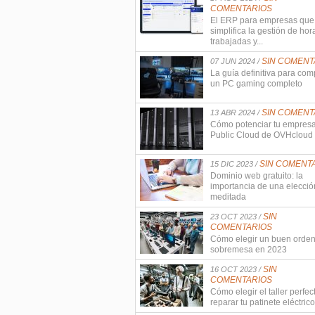
COMENTARIOS
El ERP para empresas que
simplifica la gestión de hor
trabajadas y...
SIN COMENT
07 JUN 2024 /
La guía definitiva para com
un PC gaming completo
SIN COMENT
13 ABR 2024 /
Cómo potenciar tu empres
Public Cloud de OVHcloud
SIN COMENT
15 DIC 2023 /
Dominio web gratuito: la
importancia de una elecció
meditada
SIN
23 OCT 2023 /
COMENTARIOS
Cómo elegir un buen orde
sobremesa en 2023
SIN
16 OCT 2023 /
COMENTARIOS
Cómo elegir el taller perfec
reparar tu patinete eléctrico