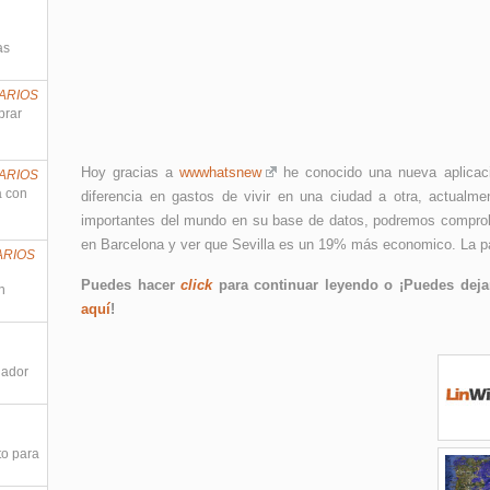
as
ARIOS
prar
Hoy gracias a
wwwhatsnew
he conocido una nueva aplicaci
ARIOS
a con
diferencia en gastos de vivir en una ciudad a otra, actual
importantes del mundo en su base de datos, podremos comprobar 
en Barcelona y ver que Sevilla es un 19% más economico. La p
ARIOS
Puedes hacer
click
para continuar leyendo o ¡Puedes dejar
n
aquí
!
nador
to para