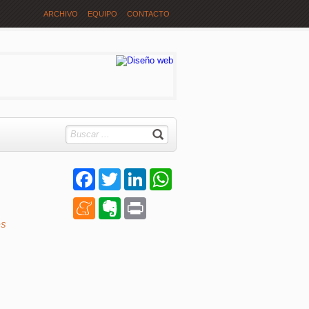
ARCHIVO
EQUIPO
CONTACTO
Facebook
Twitter
LinkedIn
WhatsApp
Meneame
Evernote
Print
S