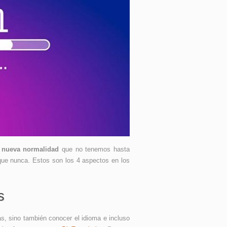
 nueva normalidad
que no tenemos hasta
 que nunca. Estos son los 4 aspectos en los
s
s, sino también conocer el idioma e incluso