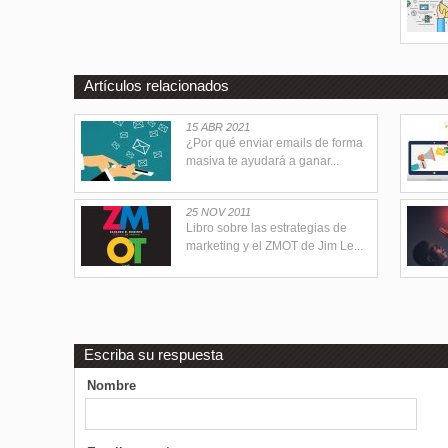
Artículos relacionados
15 ABR 2021
¿Por qué enviar emails de forma
masiva te ayudará a ganar...
25 NOV 2011
Libro sobre las estrategias de
marketing y el ZMOT de Jim Le...
Escriba su respuesta
Nombre