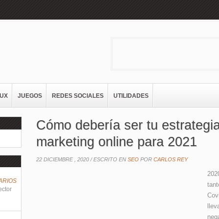
NUX
JUEGOS
REDES SOCIALES
UTILIDADES
Cómo debería ser tu estrategi
marketing online para 2021
22 DICIEMBRE , 2020 /
ESCRITO EN
SEO
POR
CARLOS REY
202
ARIOS
tant
ector
Cov
lle
neg