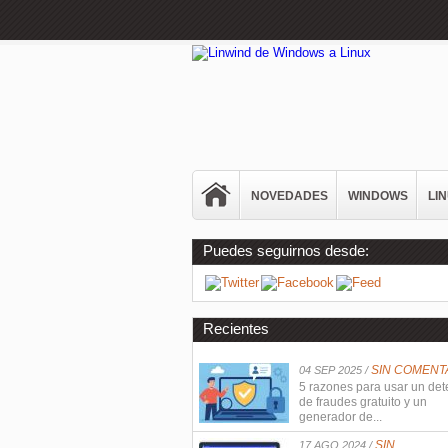
NOVEDADES
WINDOWS
LI
Puedes seguirnos desde:
Recientes
SIN COMENT
04 SEP 2025 /
5 razones para usar un det
de fraudes gratuito y un
generador de...
SIN
17 AGO 2024 /