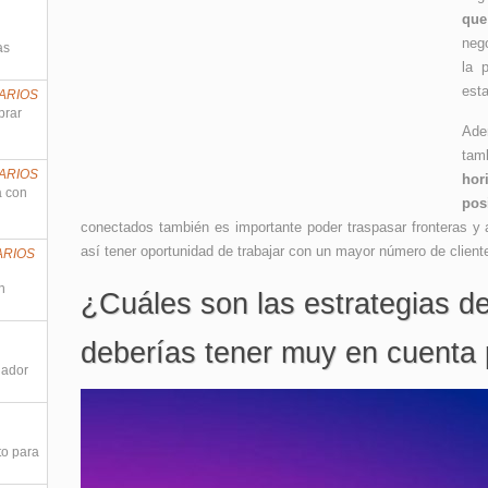
que
nego
as
la 
esta
ARIOS
prar
Ade
tam
ARIOS
hor
a con
pos
conectados también es importante poder traspasar fronteras y a
así tener oportunidad de trabajar con un mayor número de client
ARIOS
n
¿Cuáles son las estrategias d
deberías tener muy en cuenta
nador
to para