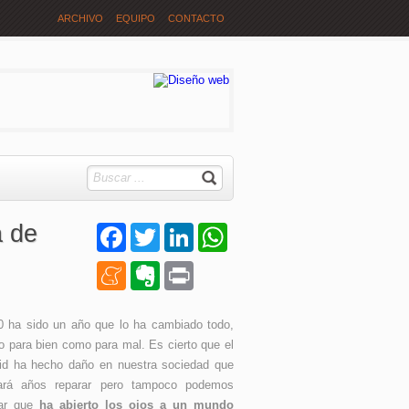
ARCHIVO
EQUIPO
CONTACTO
a de
Facebook
Twitter
LinkedIn
WhatsApp
Meneame
Evernote
Print
0 ha sido un año que lo ha cambiado todo,
o para bien como para mal. Es cierto que el
id ha hecho daño en nuestra sociedad que
vará años reparar pero tampoco podemos
ar que
ha abierto los ojos a un mundo