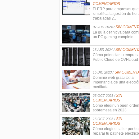
COMENTARIOS
El ERP para empresas que
simplifica la gestión de hor
trabajadas y...
SIN COMENT
07 JUN 2024 /
La guía definitiva para com
un PC gaming completo
SIN COMENT
13 ABR 2024 /
Cómo potenciar tu empres
Public Cloud de OVHcloud
SIN COMENT
15 DIC 2023 /
Dominio web gratuito: la
importancia de una elecció
meditada
SIN
23 OCT 2023 /
COMENTARIOS
Cómo elegir un buen orde
sobremesa en 2023
SIN
16 OCT 2023 /
COMENTARIOS
Cómo elegir el taller perfec
reparar tu patinete eléctrico