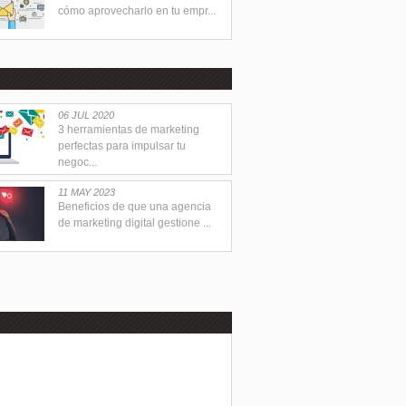
cómo aprovecharlo en tu empr...
06 JUL 2020
3 herramientas de marketing
perfectas para impulsar tu
negoc...
11 MAY 2023
Beneficios de que una agencia
de marketing digital gestione ...