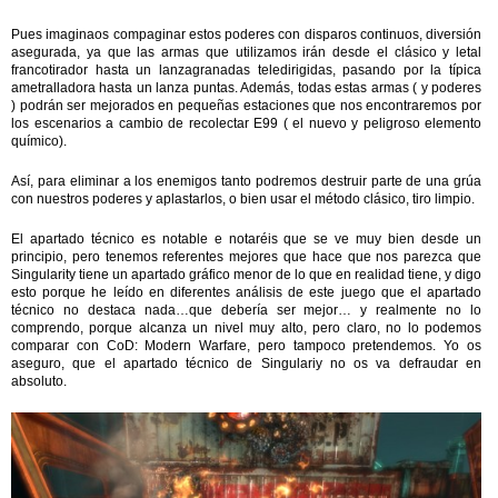
Pues imaginaos compaginar estos poderes con disparos continuos, diversión
asegurada, ya que las armas que utilizamos irán desde el clásico y letal
francotirador hasta un lanzagranadas teledirigidas, pasando por la típica
ametralladora hasta un lanza puntas. Además, todas estas armas ( y poderes
) podrán ser mejorados en pequeñas estaciones que nos encontraremos por
los escenarios a cambio de recolectar E99 ( el nuevo y peligroso elemento
químico).
Así, para eliminar a los enemigos tanto podremos destruir parte de una grúa
con nuestros poderes y aplastarlos, o bien usar el método clásico, tiro limpio.
El apartado técnico es notable e notaréis que se ve muy bien desde un
principio, pero tenemos referentes mejores que hace que nos parezca que
Singularity tiene un apartado gráfico menor de lo que en realidad tiene, y digo
esto porque he leído en diferentes análisis de este juego que el apartado
técnico no destaca nada…que debería ser mejor… y realmente no lo
comprendo, porque alcanza un nivel muy alto, pero claro, no lo podemos
comparar con CoD: Modern Warfare, pero tampoco pretendemos. Yo os
aseguro, que el apartado técnico de Singulariy no os va defraudar en
absoluto.