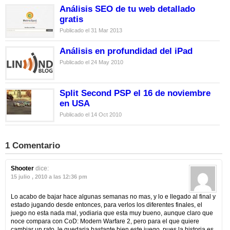
Análisis SEO de tu web detallado
gratis
Publicado el 31 Mar 2013
Análisis en profundidad del iPad
Publicado el 24 May 2010
Split Second PSP el 16 de noviembre
en USA
Publicado el 14 Oct 2010
1 Comentario
Shooter
dice:
15 julio , 2010 a las 12:36 pm
Lo acabo de bajar hace algunas semanas no mas, y lo e llegado al final y
estado jugando desde entonces, para verlos los diferentes finales, el
juego no esta nada mal, yodiaria que esta muy bueno, aunque claro que
noce compara con CoD: Modern Warfare 2, pero para el que quiere
cambiar un rato, le quedaria bastante bien este juego, pues la historia es