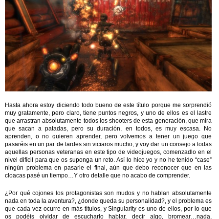
Hasta ahora estoy diciendo todo bueno de este título porque me sorprendió
muy gratamente, pero claro, tiene puntos negros, y uno de ellos es el lastre
que arrastran absolutamente todos los shooters de esta generación, que mira
que sacan a patadas, pero su duración, en todos, es muy escasa. No
aprenden, o no quieren aprender, pero volvemos a tener un juego que
pasaréis en un par de tardes sin viciaros mucho, y voy dar un consejo a todas
aquellas personas veteranas en este tipo de videojuegos, comenzadlo en el
nivel difícil para que os suponga un reto. Así lo hice yo y no he tenido “case”
ningún problema en pasarle el final, aún que debo reconocer que en las
cloacas pasé un tiempo…Y otro detalle que no acabo de comprender.
¿Por qué cojones los protagonistas son mudos y no hablan absolutamente
nada en toda la aventura?, ¿donde queda su personalidad?, y el problema es
que cada vez ocurre en más títulos, y Singularity es uno de ellos, por lo que
os podéis olvidar de escucharlo hablar, decir algo, bromear…nada,