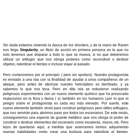
Sin duda estamos viviendo la época de los shooters, y de la mano de Raven
nos llega
Singularity
, un título de acción en primera persona en la que no
solo tenemos que disparar a todo lo que se mueva, si no que deberemos
utilizar un artilugio que nos otorga poderes como reconstruir o destruir
objetos, ralentizar el tiempo e incluso viajar al pasado.
Pero comencemos por el principio ( pero sin spoilers). Nuestro protagonista
es enviado a una isla con la finalidad de ayudar a unos compañeros de un
ataque, pero antes de aterrizar nuestro helicóptero es derribado, y ya
sabemos lo que nos toca. Pero en dita isla se estuvieron realizando
peligrosos experimentos con un nuevo elemento químico que ha provocado
mutaciones en la flora y fauna ( sí, también en los humanos ),por lo que el
peligro sobre el protagonista es cada vez más elevado. Por suerte, este
nuevo elemento también sirvió para construir peligrosos pero útiles artilugios,
que nos servirán para abrirnos paso por todos los escenarios. De este modo,
conseguiremos una especie de guante metálico que nos otorga el poder de
construir o destruir elementos del escenario como escaleras, muros, etc. Pero
lejos de quedarse aquí, a medida que avancemos iremos adquiriendo
nuevas habilidades como crear una burbuja para ralentizar el tiempo,