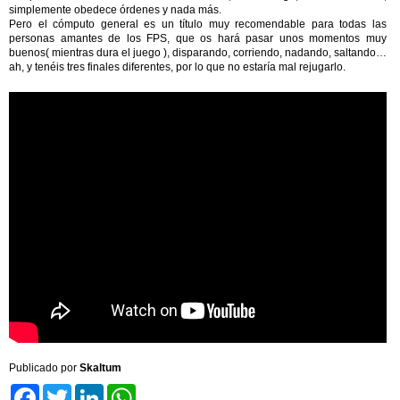
simplemente obedece órdenes y nada más.
Pero el cómputo general es un título muy recomendable para todas las
personas amantes de los FPS, que os hará pasar unos momentos muy
buenos( mientras dura el juego ), disparando, corriendo, nadando, saltando…
ah, y tenéis tres finales diferentes, por lo que no estaría mal rejugarlo.
Publicado por
Skaltum
Facebook
Twitter
LinkedIn
WhatsApp