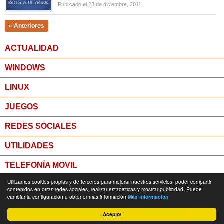
Publicado el 23 de diciembre, 2011
« Anteriores
ACTUALIDAD
WINDOWS
LINUX
JUEGOS
REDES SOCIALES
UTILIDADES
TELEFONÍA MOVIL
Utilizamos cookies propias y de terceros para mejorar nuestros servicios, poder compartir
MICROPOST
contenidos en otras redes sociales, realizar estadisticas y mostrar publicidad. Puede
cambiar la configuración u obtener más información
Más información
© Todos los derechos reservados -
Política de Privacidad
Acepto!